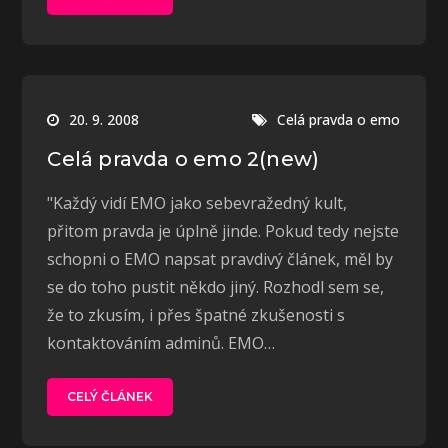
20. 9. 2008
Celá pravda o emo
Celá pravda o emo 2(new)
"Každý vidí EMO jako sebevražedný kult,
přitom pravda je úplně jinde. Pokud tedy nejste
schopni o EMO napsat pravdivý článek, měl by
se do toho pustit někdo jiný. Rozhodl sem se,
že to zkusím, i přes špatné zkušenosti s
kontaktováním adminů. EMO…
CELÝ ČLÁNEK