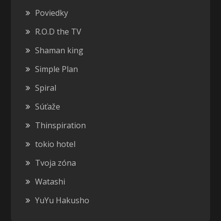
Poviedky
R.O.D the TV
Shaman king
Simple Plan
Spiral
Súťaže
Thinspiration
tokio hotel
Tvoja zóna
Watashi
YuYu Hakusho