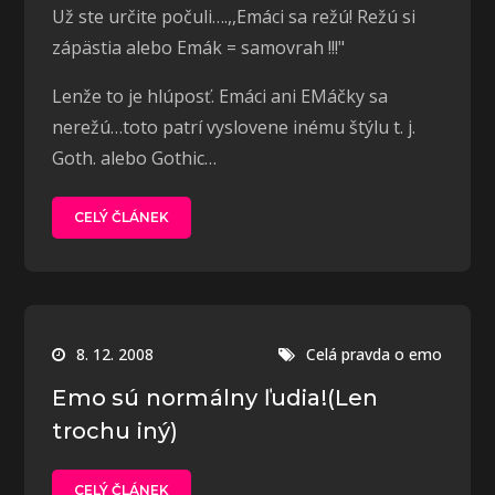
Už ste určite počuli….,,Emáci sa režú! Režú si
zápästia alebo Emák = samovrah !!!"
Lenže to je hlúposť. Emáci ani EMáčky sa
nerežú…toto patrí vyslovene inému štýlu t. j.
Goth. alebo Gothic…
CELÝ ČLÁNEK
8. 12. 2008
Celá pravda o emo
Emo sú normálny ľudia!(Len
trochu iný)
CELÝ ČLÁNEK