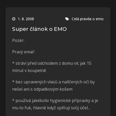
1. 8. 2008
Celá pravda o emo
Super článok o EMO
Pozér:
Pravý emař:
* stráví před odchodem z domu víc jak 15
minut v koupelně
* bez upravených vlasů a nalíčených očí by
nešel ani s odpadkovým košem
* používá jakékoliv hygienické přípravky a je
mu to fuk, hlavně když splňují svůj účel…