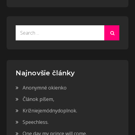
Search
for:
Najnovšie články
Anonymné okienko
Článok píšem,
Krížniejemódnydoplnok.
Speechless.
One day my prince will come.