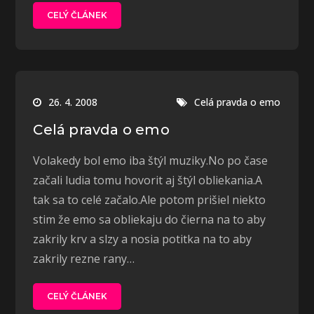
CELÝ ČLÁNEK
26. 4. 2008
Celá pravda o emo
Celá pravda o emo
Volakedy bol emo iba štýl muziky.No po čase
začali ludia tomu hovorit aj štýl obliekania.A
tak sa to celé začalo.Ale potom prišiel niekto
stim že emo sa obliekaju do čierna na to aby
zakrily krv a slzy a nosia potitka na to aby
zakrily rezne rany…
CELÝ ČLÁNEK