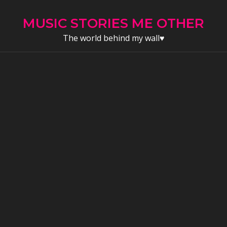
Skip
to
MUSIC STORIES ME OTHER
content
The world behind my wall♥