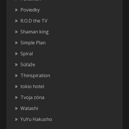
Poviedky
R.O.D the TV
Shaman king
Simple Plan
Spiral
Súťaže
Thinspiration
tokio hotel
Tvoja zóna
Watashi
YuYu Hakusho