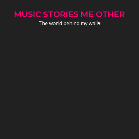
Skip
to
MUSIC STORIES ME OTHER
content
The world behind my wall♥