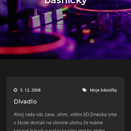
5. 12. 2008
Moje básničky
Divadlo
Ahoj rada vás zase…ehm…vidím XD.Dneska sme
v škole dostali na slovine úlohu že máme
spraviť báseň o našej krajine,meste alebo