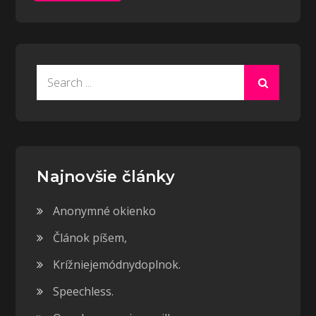
Search
for:
Najnovšie články
Anonymné okienko
Článok píšem,
Krížniejemódnydoplnok.
Speechless.