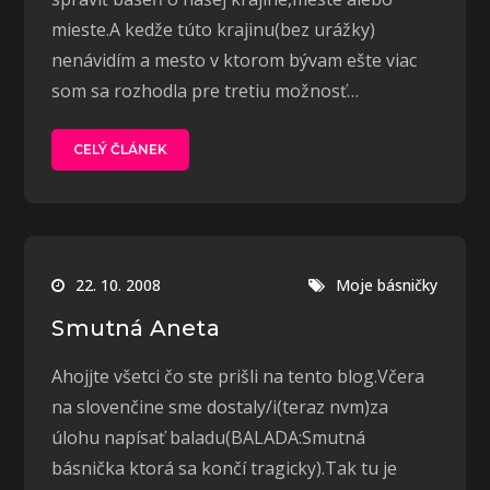
mieste.A kedže túto krajinu(bez urážky)
nenávidím a mesto v ktorom bývam ešte viac
som sa rozhodla pre tretiu možnosť…
CELÝ ČLÁNEK
22. 10. 2008
Moje básničky
Smutná Aneta
Ahojjte všetci čo ste prišli na tento blog.Včera
na slovenčine sme dostaly/i(teraz nvm)za
úlohu napísať baladu(BALADA:Smutná
básnička ktorá sa končí tragicky).Tak tu je