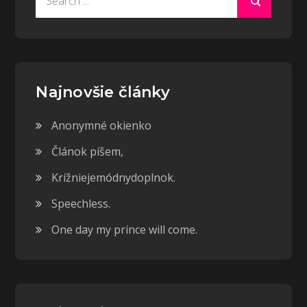
for:
Najnovšie články
Anonymné okienko
Článok píšem,
Krížniejemódnydoplnok.
Speechless.
One day my prince will come.