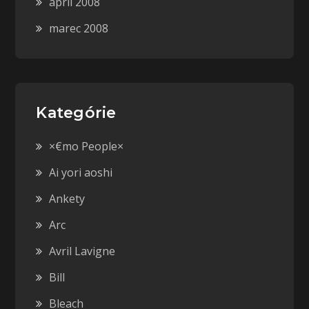
apríl 2008
marec 2008
Kategórie
×€mo People×
Ai yori aoshi
Ankety
Arc
Avril Lavigne
Bill
Bleach