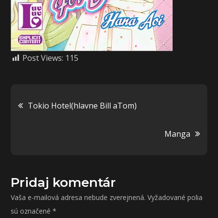
Post Views:
115
Navigácia
Tokio Hotel(hlavne Bill aTom)
v
Manga
článku
Pridaj komentár
Vaša e-mailová adresa nebude zverejnená.
Vyžadované polia
sú označené
*