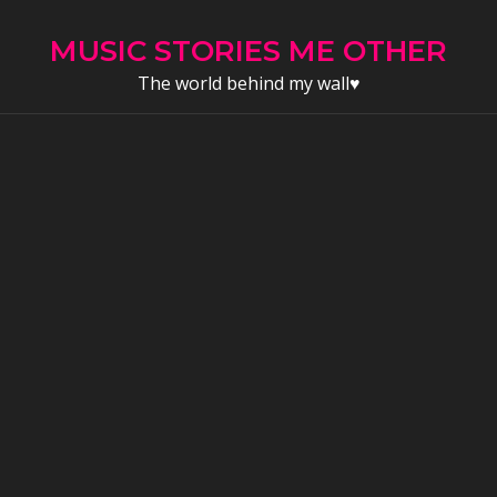
Skip
to
MUSIC STORIES ME OTHER
content
The world behind my wall♥