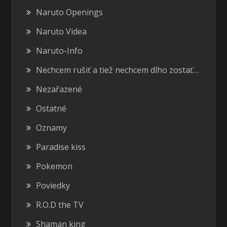
Naruto Openings
Naruto Videa
Naruto-Info
Nechcem rušiť a tiež nechcem dlho zostať…
Nezařazené
Ostatné
Oznamy
Paradise kiss
Pokemon
Poviedky
R.O.D the TV
Shaman king