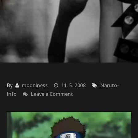
By
mooniness
11. 5. 2008
Naruto-
on
Info
Leave a Comment
Shino
Aburame