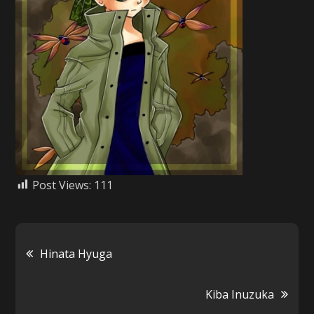
Post Views:
111
Navigácia
Hinata Hyuga
v
Kiba Inuzuka