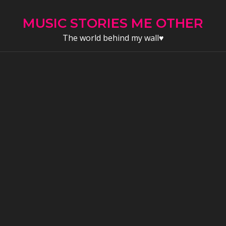
Skip
to
MUSIC STORIES ME OTHER
content
The world behind my wall♥