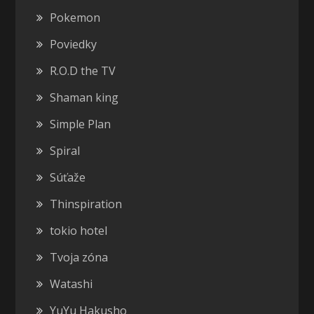
Pokemon
Poviedky
R.O.D the TV
Shaman king
Simple Plan
Spiral
Súťaže
Thinspiration
tokio hotel
Tvoja zóna
Watashi
YuYu Hakusho