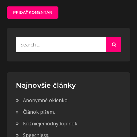
Search
for:
Najnovšie články
Anonymné okienko
Článok píšem,
Krížniejemódnydoplnok.
Speechless.