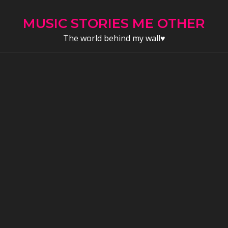
Skip
to
MUSIC STORIES ME OTHER
content
The world behind my wall♥