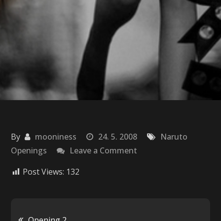
By
mooniness
24. 5. 2008
Naruto
on
Openings
Leave a Comment
Opening
Post Views:
132
3
Navigácia
Opening 2