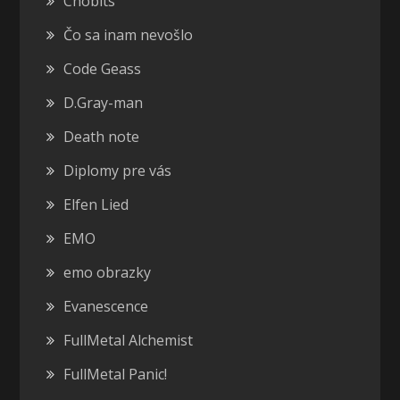
Chobits
Čo sa inam nevošlo
Code Geass
D.Gray-man
Death note
Diplomy pre vás
Elfen Lied
EMO
emo obrazky
Evanescence
FullMetal Alchemist
FullMetal Panic!