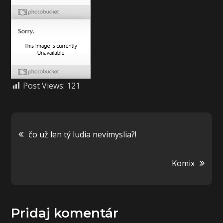
Post Views:
121
Navigácia
čo už len tý ludia nevimyslia?!
v
Komix
článku
Pridaj komentár