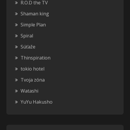
R.O.D the TV
Shaman king
Simple Plan
Spiral
Súťaže
Thinspiration
tokio hotel
Tvoja zóna
Watashi
YuYu Hakusho