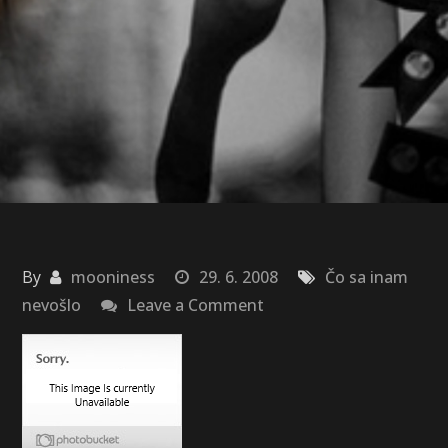
By
mooniness
29. 6. 2008
Čo sa inam
on
nevošlo
Leave a Comment
Povedz
,,sýr,,!