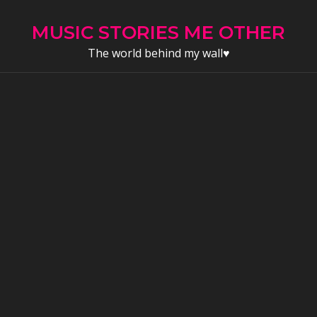
Skip
to
MUSIC STORIES ME OTHER
content
The world behind my wall♥