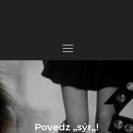
Povedz ,,sýr,,!