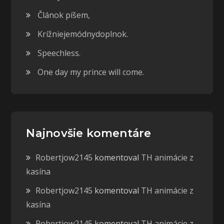
Článok píšem,
Krížniejemódnydoplnok.
Speechless.
One day my prince will come.
Najnovšie komentáre
Robertjow2145
komentoval
TH animácie z
kasína
Robertjow2145
komentoval
TH animácie z
kasína
Robertjow2145
komentoval
TH animácie z