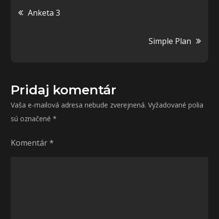
Navigácia
Anketa 3
v
Simple Plan
článku
Pridaj komentár
Vaša e-mailová adresa nebude zverejnená.
Vyžadované polia
sú označené
*
Komentár
*