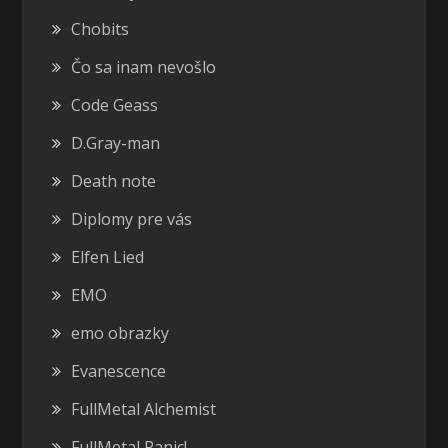
Chobits
Čo sa inam nevošlo
Code Geass
D.Gray-man
Death note
Diplomy pre vás
Elfen Lied
EMO
emo obrazky
Evanescence
FullMetal Alchemist
FullMetal Panic!