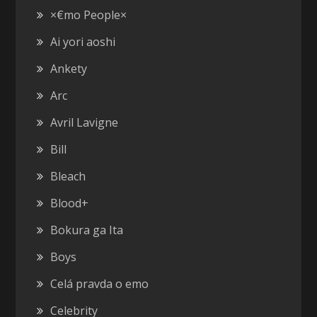
×€mo People×
Ai yori aoshi
Ankety
Arc
Avril Lavigne
Bill
Bleach
Blood+
Bokura ga Ita
Boys
Celá pravda o emo
Celebrity