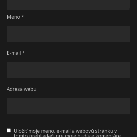
Meno
*
E-mail
*
Adresa webu
Uložiť moje meno, e-mail a webovú stránku v
tomto prehliadači pre moje budúce komentáre.