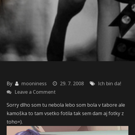
By
mooniness
29. 7. 2008
Ich bin da!
on
Leave a Comment
Sorry=)
Sorry dlho som tu nebola lebo som bola v tabore ale
kamoška to tam vsetko fotila tak sem dam aj fotky z
toho=).