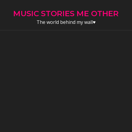
Skip
to
MUSIC STORIES ME OTHER
content
The world behind my wall♥