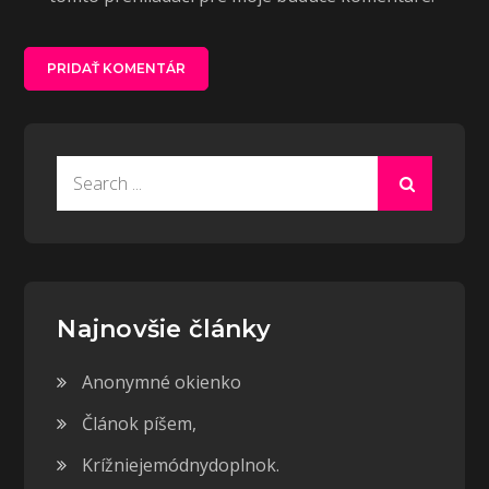
Search
for:
Najnovšie články
Anonymné okienko
Článok píšem,
Krížniejemódnydoplnok.