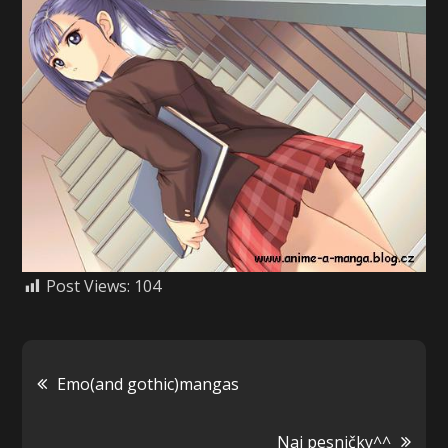
Post Views:
104
Navigácia
Emo(and gothic)mangas
v
Naj pesničky^^