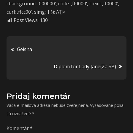
cbackground: ‚000000‘, ctitle: ‚ff0000‘, ctext: ‚ff0000‘,
curl: ‚ffcc00‘, simg: 1 }); //]]>
Post Views:
130
Navigácia
Geisha
v
Diplom for Lady Jane(Za SB)
článku
Pridaj komentár
Vaša e-mailová adresa nebude zverejnená.
Vyžadované polia
sú označené
*
Komentár
*