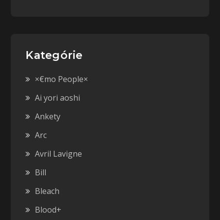
Kategórie
×€mo People×
Ai yori aoshi
Ankety
Arc
Avril Lavigne
Bill
Bleach
Blood+