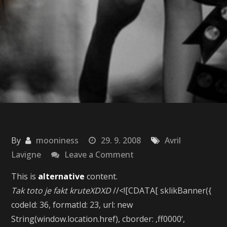
By
mooniness
29. 9. 2008
Avril
on
Lavigne
Leave a Comment
Parodia
This is
alternative
content.
na
Tak toto je fakt kruteXDXD
//<![CDATA[ sklikBanner({
Avril
codeId: 36, formatId: 23, url: new
String(window.location.href), cborder: ‚ff0000‘,