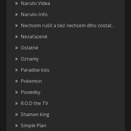
Naruto Videa
Naruto-Info
Nechcem rušiť a tiež nechcem dlho zostať…
Nezařazené
Ostatné
Oznamy
Paradise kiss
Pokemon
Poviedky
R.O.D the TV
Shaman king
Simple Plan