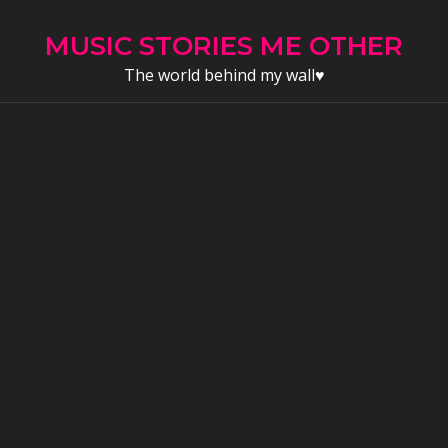
Skip
to
MUSIC STORIES ME OTHER
content
The world behind my wall♥