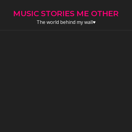
Skip
to
MUSIC STORIES ME OTHER
content
The world behind my wall♥