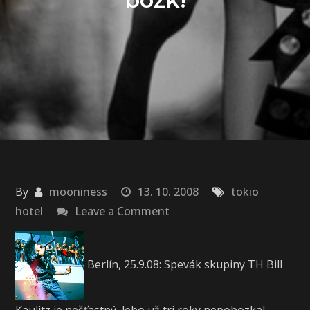
By
mooniness
13. 10. 2008
tokio
on
hotel
Leave a Comment
Bill:3
roky
Berlín, 25.9.08: Spevák skupiny TH Bill
žiaden
bozk!