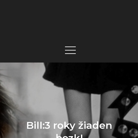
Bill:3 roky žiaden
bozk!