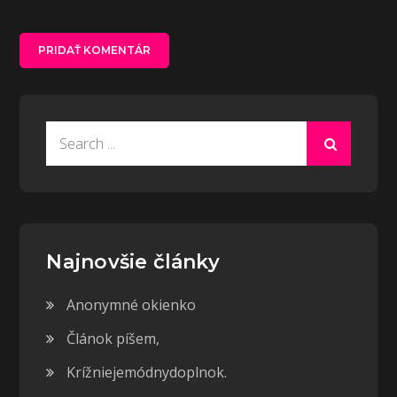
Search
for:
Najnovšie články
Anonymné okienko
Článok píšem,
Krížniejemódnydoplnok.