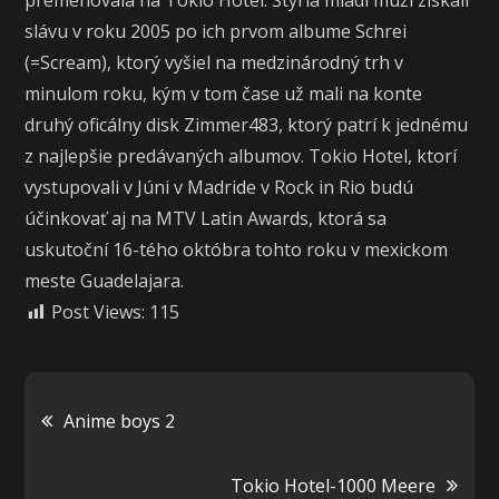
premenovala na Tokio Hotel. Štyria mladí muži získali
slávu v roku 2005 po ich prvom albume Schrei
(=Scream), ktorý vyšiel na medzinárodný trh v
minulom roku, kým v tom čase už mali na konte
druhý oficálny disk Zimmer483, ktorý patrí k jednému
z najlepšie predávaných albumov. Tokio Hotel, ktorí
vystupovali v Júni v Madride v Rock in Rio budú
účinkovať aj na MTV Latin Awards, ktorá sa
uskutoční 16-tého októbra tohto roku v mexickom
meste Guadelajara.
Post Views:
115
Navigácia
Anime boys 2
v
Tokio Hotel-1000 Meere