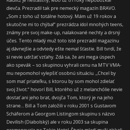
Kaulitz je nešťastný, lebo už tri roky nepobozkal
dievča. Prezradil tak pre nemecký magazín BRAVO.
„Som z toho už totálne hotový. Mám už 19 rokov a
skutočne mi to chýba!“ prezrádza idol mnohých teens,
známy pre svoj make-up, nalakované nechty a drsný
účes. Tento mladý muž toto isté prezradil magazínu
aj dávnejšie a odvtedy ešte nemal šťastie. Bill tvrdí, že
si nevie udržať vzťahy. Zdá sa, že ani mega úspech
ako spevák – so skupinou vyhrali cenu na MTV VMA-
mu nepomohol vylepšiť osobnú situáciu. ,,Chcel by
som mať priateľku, s ktorou by som mohol zdielať
svoj život.“ hovorí Bill, ktorého už z melanchólie nevie
dostať ani jeho brat, dvojča Tom, ktorý je na jeho
strane… Bill a Tom založili v roku 2001 s Gustavom
Schäferom a Georgom Listingom skupinu s názvo
Devilish (Diabolský) ale v roku 2003 sa skupina