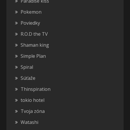
Paradise kiss
Pokemon
Poviedky
R.O.D the TV
Shaman king
Simple Plan
Spiral
Súťaže
Thinspiration
tokio hotel
Tvoja zóna
Watashi