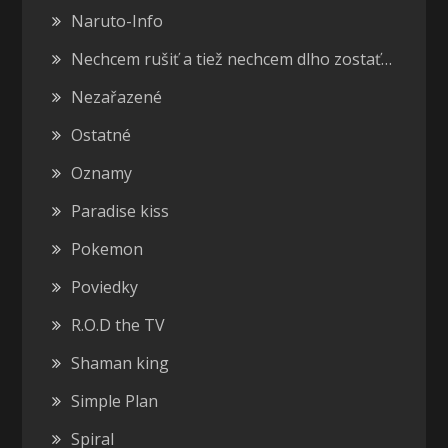
Naruto-Info
Nechcem rušiť a tiež nechcem dlho zostať…
Nezařazené
Ostatné
Oznamy
Paradise kiss
Pokemon
Poviedky
R.O.D the TV
Shaman king
Simple Plan
Spiral