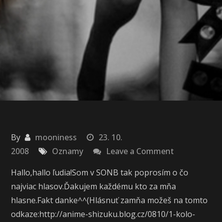
By
mooniness
23. 10.
on
2008
Oznamy
Leave a Comment
Prosím
Hallo,hallo ľudia!Som v SONB tak poprosím o čo
o
najviac hlasov.Ďakujem každému kto za mňa
hlas!!!
hlasne.Fakt danke^^(Hlásnuť zamňa možeš na tomto
odkaze:http://anime-shizuku.blog.cz/0810/1-kolo-