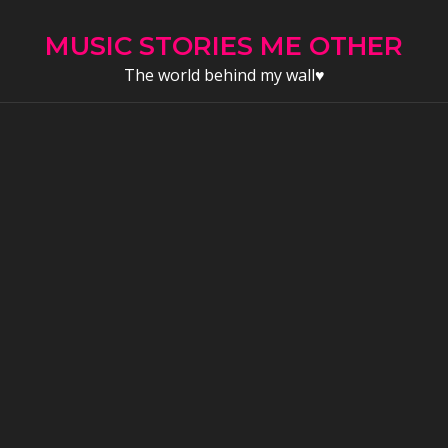
Skip
to
MUSIC STORIES ME OTHER
content
The world behind my wall♥