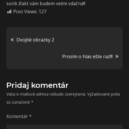
sonb )fakt vám budem velmi vdačná!!
Post Views:
127
Navigácia
Dvojité obrazky 2
v
Prosím o hlas ešte raz!!!
článku
Pridaj komentár
Vaša e-mailová adresa nebude zverejnená.
Vyžadované polia
sú označené
*
Komentár
*