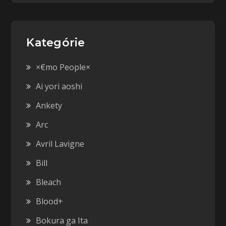
Kategórie
×€mo People×
Ai yori aoshi
Ankety
Arc
Avril Lavigne
Bill
Bleach
Blood+
Bokura ga Ita