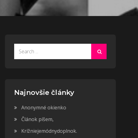
Search
for:
Najnovšie články
Anonymné okienko
Článok píšem,
Krížniejemódnydoplnok.