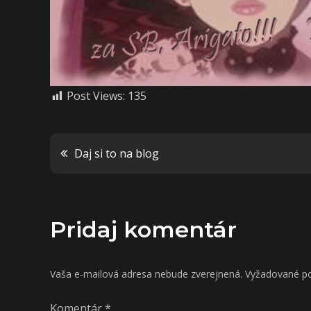
Post Views:
135
Navigácia
Daj si to na blog
v
Pridaj komentár
článku
Vaša e-mailová adresa nebude zverejnená.
Vyžadované po
Komentár
*