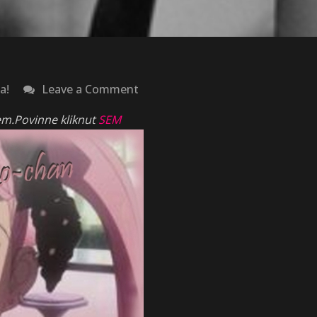
on
a!
Leave a Comment
Diplom
jem.Povinne kliknut
SEM
od
Mayuko