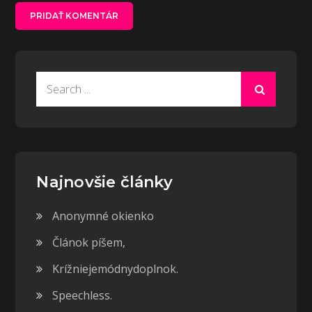
Search
for:
Najnovšie články
Anonymné okienko
Článok píšem,
Krížniejemódnydoplnok.
Speechless.