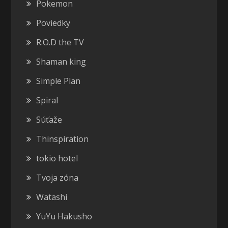
Pokemon
Poviedky
R.O.D the TV
Shaman king
Simple Plan
Spiral
Súťaže
Thinspiration
tokio hotel
Tvoja zóna
Watashi
YuYu Hakusho