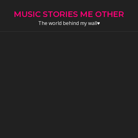
Skip
to
MUSIC STORIES ME OTHER
content
The world behind my wall♥