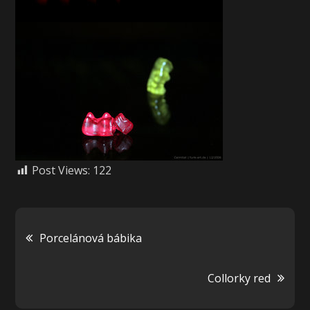
Post Views:
122
Navigácia
Porcelánová bábika
v
Collorky red