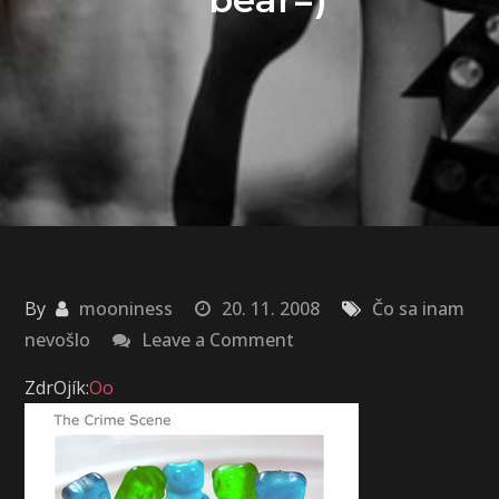
By
mooniness
20. 11. 2008
Čo sa inam
on
nevošlo
Leave a Comment
Gummy,gummy,gummy
ZdrOjík:
Oo
bear=)