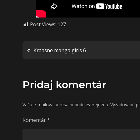
Post Views:
127
Navigácia
Kraasne manga girls 6
v
Pridaj komentár
článku
Vaša e-mailová adresa nebude zverejnená.
Vyžadované po
Komentár
*