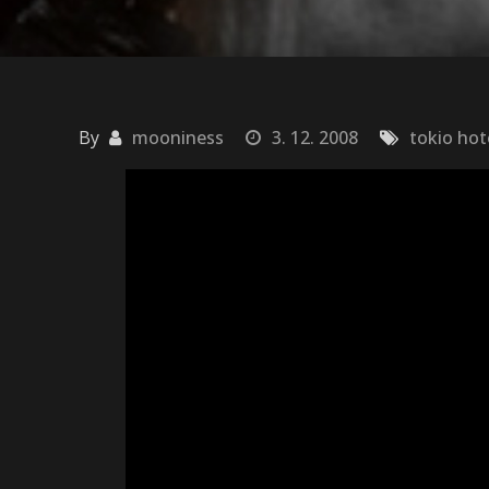
By
mooniness
3. 12. 2008
tokio hot