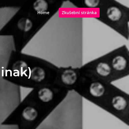
Home
Zkušební stránka
inak)