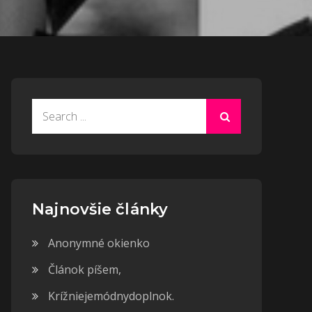
Search
for:
Najnovšie články
Anonymné okienko
Článok píšem,
Krížniejemódnydoplnok.