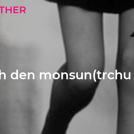
OTHER
h den monsun(trchu 