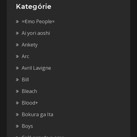
Kategórie
×€mo People×
Ai yori aoshi
Ankety
Arc
Avril Lavigne
Bill
Bleach
Blood+
Bokura ga Ita
Boys