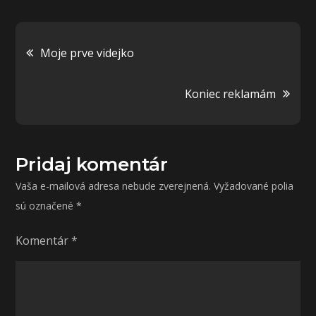
Navigácia
Moje prve videjko
v
Koniec reklamám
článku
Pridaj komentár
Vaša e-mailová adresa nebude zverejnená.
Vyžadované polia
sú označené
*
Komentár
*