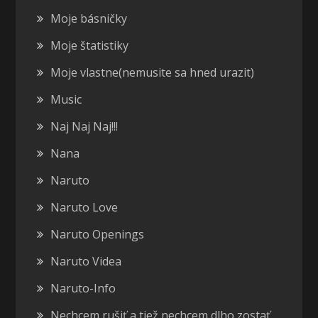
Moje básničky
Moje štatistiky
Moje vlastne(nemusite sa hned urazit)
Music
Naj Naj Naj!!!
Nana
Naruto
Naruto Love
Naruto Openings
Naruto Videa
Naruto-Info
Nechcem rušiť a tiež nechcem dlho zostať…