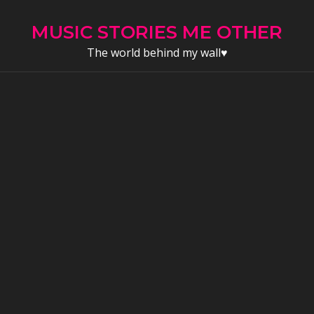
Skip
to
MUSIC STORIES ME OTHER
content
The world behind my wall♥