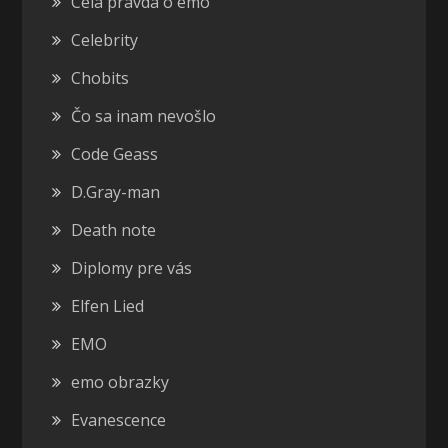
Celá pravda o emo
Celebrity
Chobits
Čo sa inam nevošlo
Code Geass
D.Gray-man
Death note
Diplomy pre vás
Elfen Lied
EMO
emo obrazky
Evanescence