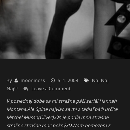
By
mooniness
5. 1. 2009
Naj Naj
on
Naj!!!
Leave a Comment
Miley
V poslednej dobe sa mi strašne páči seriál Hannah
a
Montana.Ale úplne najviac sa mi z tadiaľ páči určite
Mitchel
Mitchel Musso(Oliver).On je podla mňa strašne
strašne strašne moc peknýXD.Nom nemožem z