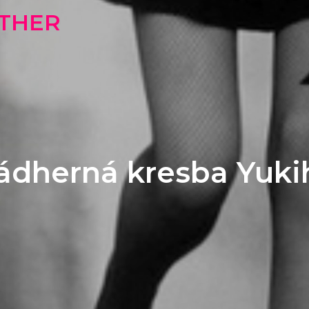
OTHER
ádherná kresba Yuki