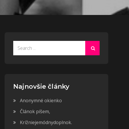
Search
for:
Najnovšie články
Anonymné okienko
Článok píšem,
Krížniejemódnydoplnok.