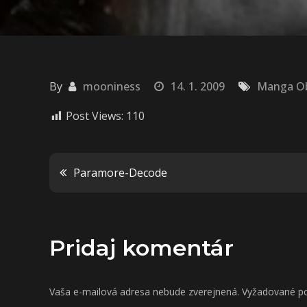
By
mooniness
14. 1. 2009
Manga O
Post Views:
110
Navigácia
Paramore-Decode
v
Pridaj komentár
článku
Vaša e-mailová adresa nebude zverejnená.
Vyžadované po