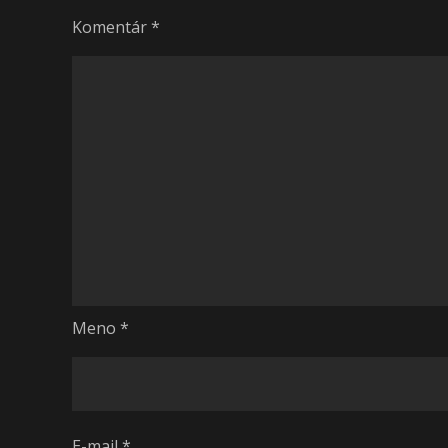
Komentár
*
Meno
*
E-mail
*