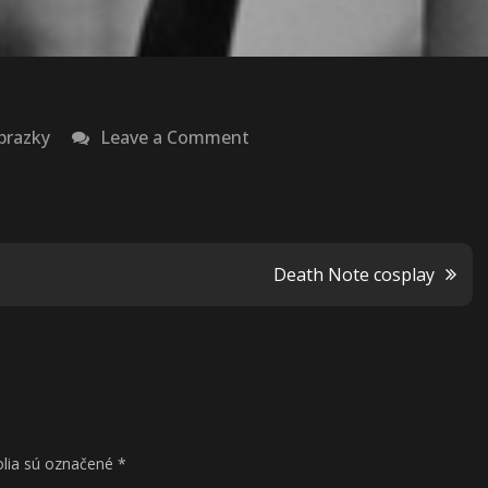
on
brazky
Leave a Comment
Nádherná
kresba
Yukiho
Death Note cosplay
lia sú označené
*