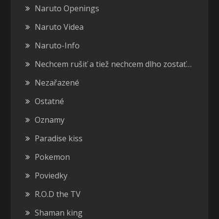
Naruto Openings
Naruto Videa
Naruto-Info
Nechcem rušiť a tiež nechcem dlho zostať…
Nezařazené
Ostatné
Oznamy
Paradise kiss
Pokemon
Poviedky
R.O.D the TV
Shaman king