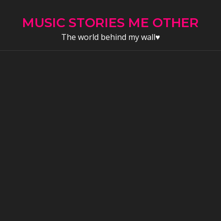
Skip
to
MUSIC STORIES ME OTHER
content
The world behind my wall♥