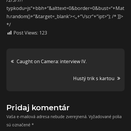
/2/3/7/?
typkodu=js“+bbh+“&alttext=0&border=0&bust=“+Mat
h.random()+“&target=_blank‘><„+“\/scr“+“ipt>“); /* ]]>
*/
Post Views:
123
Navigácia
Caught on Camera: interview IV.
v
Hustý trik s kartou
článku
Pridaj komentár
Vaša e-mailová adresa nebude zverejnená.
Vyžadované polia
sú označené
*