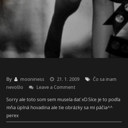
By
mooniness
21. 1. 2009
Čo sa inam
on
nevošlo
Leave a Comment
7
Sorry ale toto som sem musela dať xD.Síce je to podľa
hriechov
mňa úplná hovadina ale tie obrázky sa mi páčia^^
perex