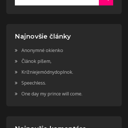
for:
Najnovšie články
Anonymné okienko
Článok píšem,
Krížniejemódnydoplnok.
Speechless.
One day my prince will come.