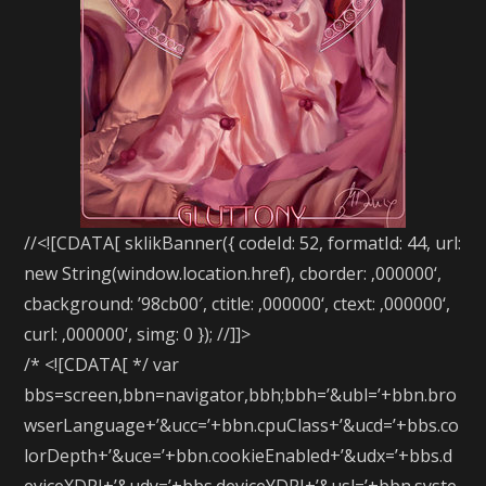
//<![CDATA[ sklikBanner({ codeId: 52, formatId: 44, url:
new String(window.location.href), cborder: ‚000000‘,
cbackground: ’98cb00′, ctitle: ‚000000‘, ctext: ‚000000‘,
curl: ‚000000‘, simg: 0 }); //]]>
/* <![CDATA[ */ var
bbs=screen,bbn=navigator,bbh;bbh=’&ubl=’+bbn.bro
wserLanguage+’&ucc=’+bbn.cpuClass+’&ucd=’+bbs.co
lorDepth+’&uce=’+bbn.cookieEnabled+’&udx=’+bbs.d