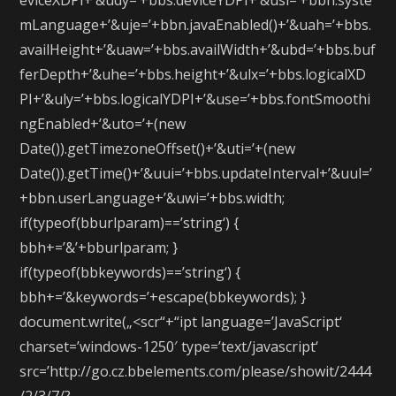
eviceXDPI+’&udy=’+bbs.deviceYDPI+’&usl=’+bbn.syste
mLanguage+’&uje=’+bbn.javaEnabled()+’&uah=’+bbs.
availHeight+’&uaw=’+bbs.availWidth+’&ubd=’+bbs.buf
ferDepth+’&uhe=’+bbs.height+’&ulx=’+bbs.logicalXD
PI+’&uly=’+bbs.logicalYDPI+’&use=’+bbs.fontSmoothi
ngEnabled+’&uto=’+(new
Date()).getTimezoneOffset()+’&uti=’+(new
Date()).getTime()+’&uui=’+bbs.updateInterval+’&uul=’
+bbn.userLanguage+’&uwi=’+bbs.width;
if(typeof(bburlparam)==’string‘) {
bbh+=’&’+bburlparam; }
if(typeof(bbkeywords)==’string‘) {
bbh+=’&keywords=’+escape(bbkeywords); }
document.write(„<scr“+“ipt language=’JavaScript‘
charset=’windows-1250′ type=’text/javascript‘
src=’http://go.cz.bbelements.com/please/showit/2444