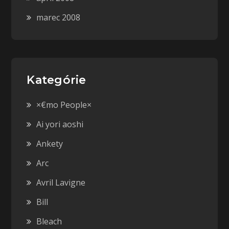
marec 2008
Kategórie
×€mo People×
Ai yori aoshi
Ankety
Arc
Avril Lavigne
Bill
Bleach