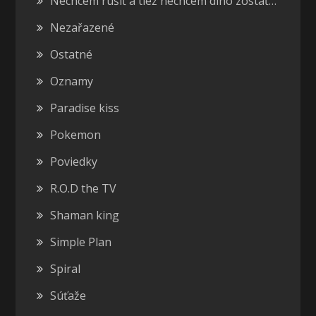
Nechcem rušiť a tiež nechcem dlho zostať…
Nezařazené
Ostatné
Oznamy
Paradise kiss
Pokemon
Poviedky
R.O.D the TV
Shaman king
Simple Plan
Spiral
Súťaže