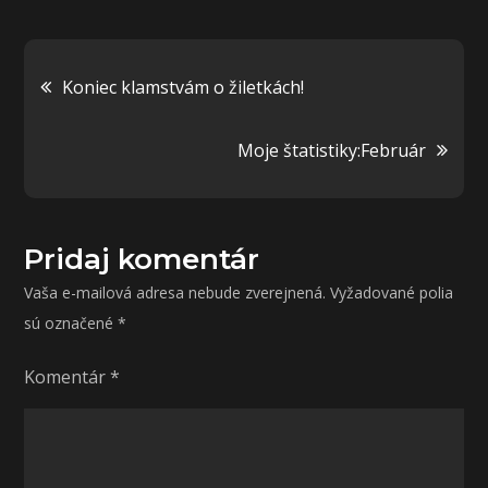
Navigácia
Koniec klamstvám o žiletkách!
v
Moje štatistiky:Február
článku
Pridaj komentár
Vaša e-mailová adresa nebude zverejnená.
Vyžadované polia
sú označené
*
Komentár
*