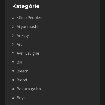
Kategórie
×€mo People×
Ai yori aoshi
Ankety
Arc
Avril Lavigne
Bill
Bleach
Blood+
Bokura ga Ita
Boys