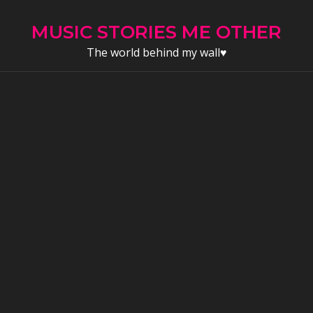
Skip
to
MUSIC STORIES ME OTHER
content
The world behind my wall♥