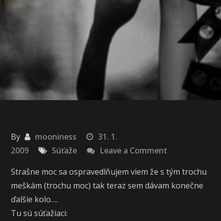
By
mooniness
31. 1.
on
2009
Súťaže
Leave a Comment
Dalšie
Strašne moc sa ospravedlňujem viem že s tým trochu
kolo
meškám (trochu moc) tak teraz sem dávam konečne
AKT
ďalšie kolo….
Tu sú súťažiaci: