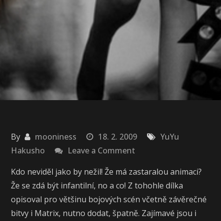
By
mooniness
18. 2. 2009
YuYu
on
Hakusho
Leave a Comment
YuYu
Kdo neviděl jako by nežil! Že má zastaralou animaci?
Hakusho
Že se zdá být infantilní, no a co! Z tohohle dílka
opisoval pro většinu bojových scén včetně závěrečné
bitvy i Matrix, nutno dodat, špatně. Zajímavé jsou i