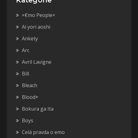
Kategórie
×€mo People×
Ai yori aoshi
Ankety
Arc
Avril Lavigne
Bill
Bleach
Blood+
Bokura ga Ita
Boys
Celá pravda o emo