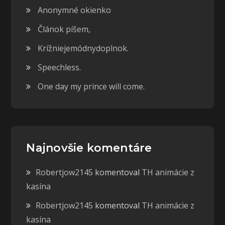
Anonymné okienko
Článok píšem,
Krížniejemódnydoplnok.
Speechless.
One day my prince will come.
Najnovšie komentáre
Robertjow2145
komentoval
TH animácie z
kasína
Robertjow2145
komentoval
TH animácie z
kasína