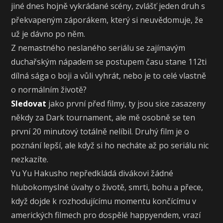
jiné dnes hojně vykrádané scény, zvlášť jeden druh s
překvapeným záporákem, který si neuvědomuje, že
už je dávno po něm.
Z nemastného neslaného seriálu se zajímavým
duchařským nápadem se postupem času stane 112ti
dílná sága o boji a vůli vyhrát, nebo je to celé vlastně
o normálním životě?
Sledovat
jako první před filmy, ty jsou sice zasazeny
někdy za Dark tournament, ale mě osobně se ten
první 20 minutový totálně nelíbil. Druhý film je o
poznání lepší, ale když si ho necháte až po seriálu nic
nezkazíte.
Yu Yu Hakusho nepředkládá divákovi žádné
hlubokomyslné úvahy o životě, smrti, bohu a přece,
když dojde k rozhodujícímu momentu končícímu v
amerických filmech pro dospělé happyendem, vrazí