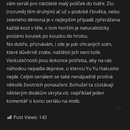
vám seriál pro náctileté malý políček do tváře. Zlu
(rozuměj těm druhým) ať už v podobě člověka, nebo
zeleného démona je v nejlepším případě zpřerážena
každá kost v těle, v tom horším je naturalisticky
posláno kousek po kousku do hrobu.
No dobře, přiznávám, i zde je pár ohraných scén,
které důvěrně znáte, naštěstí jich není tolik.
Veskutečnosti jsou dokonce potřeba, aby na vás
náhodou nepadla deprese, o kterou Yu Yu Hakusho
nejde. Celým seriálem se také nenápadně prolíná
několik životních ponaučení. Bohužel ta zůstávají
některým divákům skryta viz. například jeden
komentář o konci seriálu na imdb.
Zdroj
Post Views:
143