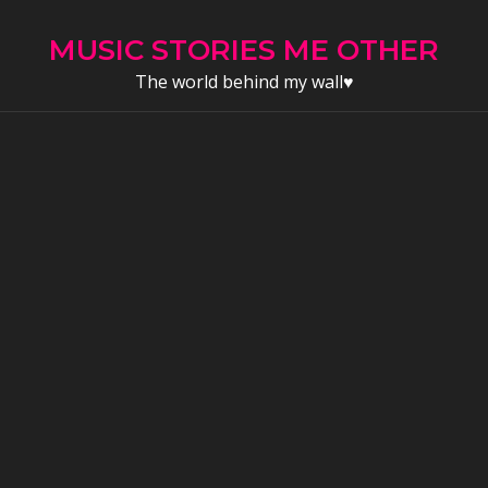
Skip
to
MUSIC STORIES ME OTHER
content
The world behind my wall♥