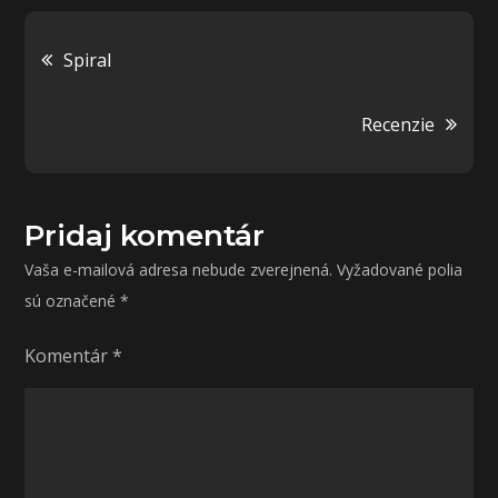
Navigácia
Spiral
v
Recenzie
článku
Pridaj komentár
Vaša e-mailová adresa nebude zverejnená.
Vyžadované polia
sú označené
*
Komentár
*