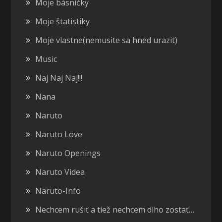
Moje básničky
Moje štatistiky
Moje vlastne(nemusite sa hned urazit)
Music
Naj Naj Naj!!!
Nana
Naruto
Naruto Love
Naruto Openings
Naruto Videa
Naruto-Info
Nechcem rušiť a tiež nechcem dlho zostať…