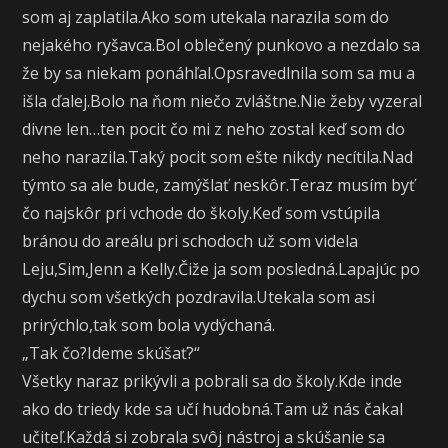
som aj zaplatila.Ako som utekala narazila som do
nejakého ryšavca.Bol oblečený punkovo a nezdalo sa
že by sa niekam ponáhľal.Opsravedlnila som sa mu a
išla ďalej.Bolo na ňom niečo zvláštne.Nie žeby vyzeral
divne len…ten pocit čo mi z neho zostal keď som do
neho narazila.Taký pocit som ešte nikdy necítila.Nad
týmto sa ale bude, zamýšlať neskôr.Teraz musím byť
čo najskôr pri vchode do školy.Keď som vstúpila
bránou do areálu pri schodoch už som videla
Leju,Sim,Jenn a Kelly.Čiže ja som posledná.Lapajúc po
dychu som všetkých pozdravila.Utekala som asi
prirýchlo,tak som bola vydýchaná.
„Tak čo?Ideme skúšať?“
Všetky naraz prikývli a pobrali sa do školy.Kde inde
ako do triedy kde sa učí hudobná.Tam už nás čakal
učiteľ.Každá si zobrala svôj nástroj a skúšanie sa