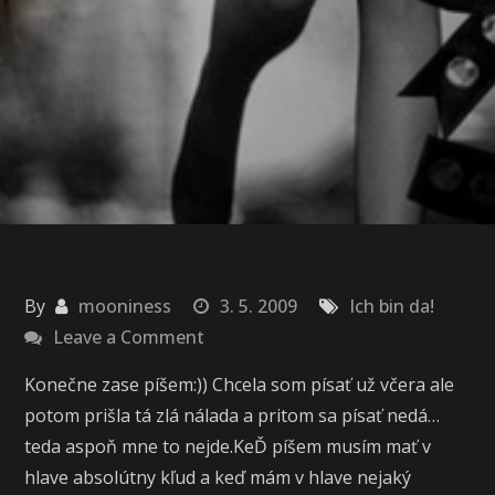
By
mooniness
3. 5. 2009
Ich bin da!
on
Leave a Comment
Každý
Konečne zase píšem:)) Chcela som písať už včera ale
je
potom prišla tá zlá nálada a pritom sa písať nedá…
iný…
teda aspoň mne to nejde.KeĎ píšem musím mať v
(5.časť)
hlave absolútny kľud a keď mám v hlave nejaký