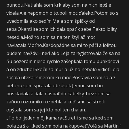
bundou.Natiahla som krk aby som na nich lepšie
videla.Ale nepomohlo to,boli moc ďaleko.Potom so si
uvedomila ako sedím.Mala som špičky od
seba.Okamžite som ich dala späť k sebe.Takto lolity
nesedia.Možno som sa na ten štýl až moc
naviazala.Moťno.Každopádne sa mi to páči a lolitou
budem navždy.Hneď ako Leja zaregistrovala že sa na
ňu pozerám niečo rýchlo zašepkala tomu punkáčovi
a on zdúchol.Skočil za múr a už ho nebolo vidieť.Leja
začala utekať smerom ku mne.Postavila som sa a z
betónu som spratala obrúsok.Jemne som ho
poskladala a dala naspäť do kabelky.Tiež som sa
zaňou roztomilo rozbehla a keď sme sa stretli
opýtala som sa jej kto bol ten chalan.
„To bol jeden môj kamarát.Stretli sme sa keď som
bola za šk-…keď som bola nakupovať.Volá sa Martin.“