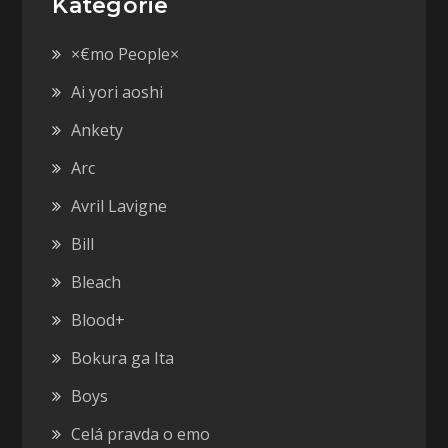
Kategórie
×€mo People×
Ai yori aoshi
Ankety
Arc
Avril Lavigne
Bill
Bleach
Blood+
Bokura ga Ita
Boys
Celá pravda o emo