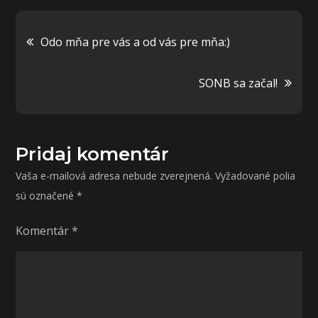
Navigácia
Odo mňa pre vás a od vás pre mňa:)
v
SONB sa začal!
článku
Pridaj komentár
Vaša e-mailová adresa nebude zverejnená.
Vyžadované polia
sú označené
*
Komentár
*