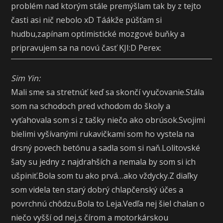
problém nad ktorým stále premýšlam tak by z tejto
časti asi nič nebolo xD Táákže púšťam si
hudbu,zapínam optimistické mozgové buňky a
pripravujem sa na novú časť KJI:D Perex:
Sim Yin:
Mali sme sa stretnúť keď sa skončí vyučovanie.Stála
som na schodoch pred vchodom do školy a
vyťahovala som si z tašky niečo ako obrúsok.Svojimi
bielimi vyšívanými rukavičkami som ho vystela na
drsný povech betónu a sadla som si naň.Lolitovské
šaty su jedny z najdrahších a nemala by som si ich
ušpiniť.Bola som tu ako prvá…ako vždycky.Z diaľky
som videla ten starý dobrý chlapčenský účes a
povrchnú chôdzu.Bola to Leja.Vedľa nej šiel chalan o
niečo vyšší od nej,s čírom a motorkárskou