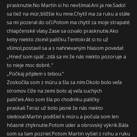
prasknutie.No Martin si ho nevšímal.Ani ja nie.Sadol
sa tiež na múr,bližšie ku mne.Chytil ma za ruku a stále
sa mi pozeral do očí.Potom ma chytil za moje strapaté
chlapčenské vlasy.Zase sa ozvalo prasknutie.Ako
keby niekto zlomil paličku.Tentokrát si to už
všimol,postavil sa a s nahnevaným hlasom povedal:
„Hneď som späť…zdá sa mi že nás niekto pozoruje a
to nieje moc dobré..“
„Počkaj pôjdem s tebou.“
Zoskočila som z múru a šla za ním.Okolo bolo veľa
stromov čiže na zemi bolo aj veľa suchých
paličiek.Ako som šla po chodníku paličky
praskali.Teraz už bolo jasné že nás niekto
sledoval.Martin podišiel k múru a počula som len
hôasné zhýknutie.Potom úder a obrovský výkrik.Bála
som sa tam pozrieť.Potom Martin vyšiel z rohu a ruku