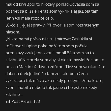
mal od krvi.Bpol to hrozivý pohľad.Odvážila som sa
pozrieť sa bližšie.Teraz som vykríkla aj ja.Bola tam
Jenn.Asi mala rozbité čelo.
„Č-čo si j-j-jej sprav-vil?“Hovorila som roztraseným
hlasom.
„Nikto nemá právo nás tu šmírovať.Zaslúžila si
to.“Hovoril úplne pokojne.V tom som počula
prenikavý zvuk.Jenn zvonil mobil.Bála som sa to
zdvihnúť.Nechcela som aby si niekto myslel že som to
bola ja.Martin už dávno zdúchol.Tiež som sa okamžite
dala na útek.Jediné čo tam zostalo bola žena
vyzerajúca tak mŕtvo ako nikdy predtým…žena ktorej
zvonil mobil a nebolo tak jasné či ho ešte niekedy
zdvihne…
Post Views:
123