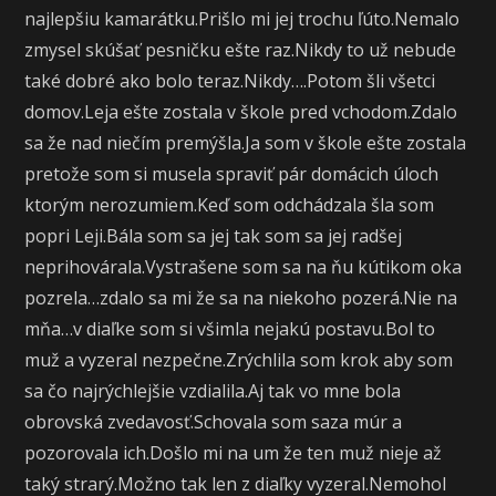
najlepšiu kamarátku.Prišlo mi jej trochu ľúto.Nemalo
zmysel skúšať pesničku ešte raz.Nikdy to už nebude
také dobré ako bolo teraz.Nikdy….Potom šli všetci
domov.Leja ešte zostala v škole pred vchodom.Zdalo
sa že nad niečím premýšla.Ja som v škole ešte zostala
pretože som si musela spraviť pár domácich úloch
ktorým nerozumiem.Keď som odchádzala šla som
popri Leji.Bála som sa jej tak som sa jej radšej
neprihovárala.Vystrašene som sa na ňu kútikom oka
pozrela…zdalo sa mi že sa na niekoho pozerá.Nie na
mňa…v diaľke som si všimla nejakú postavu.Bol to
muž a vyzeral nezpečne.Zrýchlila som krok aby som
sa čo najrýchlejšie vzdialila.Aj tak vo mne bola
obrovská zvedavosť.Schovala som saza múr a
pozorovala ich.Došlo mi na um že ten muž nieje až
taký strarý.Možno tak len z diaľky vyzeral.Nemohol