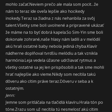
mohlo začať.Neviem prečo ale mala som pocit…že
nám to teraz ide oveľa lepšie ako hocikedy
inokedy.Teraz sa žiadna z nás nehanbila za svôj
talent.Všetky sme boli uvolnené a pripravené ukázať
že máme na to byť dobrá kapela.So Sim-Yin sme boli
dokonale zohrané,naše hlasy nám ladili a v melódíí
akú hrali ostatné baby nebola jediná chyba.Klavír
nádherne doplňoval tvrdšiu melódiu a tak vznikla
harmónia.Leja vedela úžasne udržiavať rytmus a
všetky ostatné sa jej len prispôsobili a tak sme mohli
hrať najlepšie ako vieme.Nikdy som necítila takú
dôveru ako cítim práve teraz.Dôveru v seba a k
ostatným.
Jenn:
Jemne som pritláčala na tlačidlá klavíru.Hrala tón po
tóne.Zrazu som už necítila tú nesmelosť akú cítim