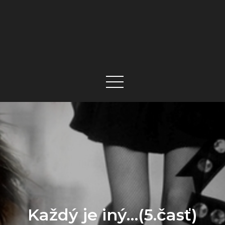
Každý je iný…(5.časť)