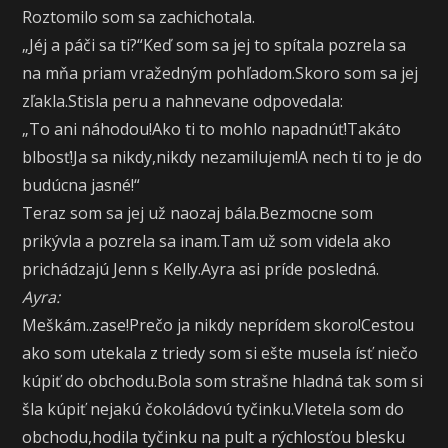
Roztomilo som sa zachichotala.
„Jéj a páči sa ti?“Keď som sa jej to spítala pozrela sa
na mňa priam vražedným pohľadom.Skoro som sa jej
zľakla.Stisla peru a nahnevane odpovedala:
„To ani náhodou!Ako ti to mohlo napadnúť!Takáto
blbosť!Ja sa nikdy,nikdy nezamilujem!A nech ti to je do
budúcna jasné!“
Teraz som sa jej už naozaj bála.Bezmocne som
prikývla a pozrela sa inam.Tam už som videla ako
prichádzajú Jenn s Kelly.Ayra asi príde posledná.
Ayra:
Meškám..zase!Prečo ja nikdy neprídem skoro!Cestou
ako som utekala z triedy som si ešte musela ísť niečo
kúpiť do obchodu.Bola som strašne hladná tak som si
šla kúpiť nejakú čokoládovú tyčinku.Vletela som do
obchodu,hodila tyčinku na pult a rýchlosťou blesku