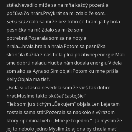
stále.Nevadilo mi že sa na mňa každý pozerá a
počúva čo hrám.Prvýkrát sa mi zdalo že som…
sebaistá
.Zdalo sa mi že bez toho čo hrám ja by bola
pesnička na nič.Zdalo sa mi že som
potrebná.Pozerala som sa na noty a
hrala….hrala,hrala a hrala.Potom sa pesnička
skončila.Každá z nás bola plná pozitívnej energie.Mali
sme dobrú náladu.Hudba nám dodala energiu.Videla
som ako sa Ayra so Sim objali.Potom ku mne prišla
Kelly.Objala ma tiež.
„Bola si úžasná nevedela som že vieš tak dobre
hrať.Musíme takto skúšať častejšie!“
Tiež som ju s tichým „Ďakujem“ objala.Len Leja tam
zostala sama stáť.Pozerala sa naokolo s výrazom
ktorý ripomínal vetu „Mne je to jedno.“…Ja myslím že
jej to nebolo jedno.Myslím že aj ona by chcela mať