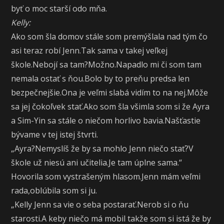
byť o moc starší odo mňa.
Kelly:
Ako som šla domov stále som premýšlala nad tým čo
asi teraz robí Jenn.Tak sama v takej veľkej
škole.Nebojí sa tam?Možno.Napadlo mi či som tam
nemala ostať s ňou.Bolo by to preňu predsa len
bezpečnejšie.Ona je veľmi slabá vidím to na nej.Môže
sa jej čokoľvek stať.Ako som šla všimla som si že Ayra
a Sim-Yin sa stále o niečom horlivo bavia.Našťastie
bývame v tej istej štvrti.
„Ayra?Nemyslíš že by sa mohlo Jenn niečo stať?V
škole už niesú ani učitelia.Je tam úplne sama.“
Hovorila som vystrašeným hlasom.Jenn mám veľmi
rada,oblúbila som si ju.
„Kelly Jenn sa vie o seba postarať.Nerob si o ňu
starosti.A keby niečo má mobil takže som si istá že by