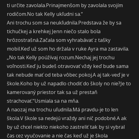
ti určite zavolala.Prinajmenšom by zavolala svojím
rodičom.No tak Kelly ukľudni sa.“
Ani trochu som sa neukľudnila.Predstava že by sa
tichučkej a krehkej Jenn niečo stalo bola
hrôzostrašná.Začala som vyhrabávať z tašky
mobil.Keď už som ho držala v ruke Ayra ma zastavila.
„No tak Kelly poúžívaj rozum.Nechaj jej trochu
voľnosti.Keď ju budeš otravovať vždy keď bude sama
tak nebude mať od teba vôbec pokoj.A aj tak-veď je v
škole.Koho by už napadlo chodiť do školy no nie?Je to
kamerovaný priestor tak sa už prestaň
strachovať.“Usmiala sa na mňa.
A naozaj ma trochu uľudnila.Má pravdu-je to len
škola.V škole sa nedejú vraždy ani nič podobné.A ak
by už chcel niekto niekoho zastreliť tak by si vybral
čas cez vyučovanie a nie čas keď už je škola