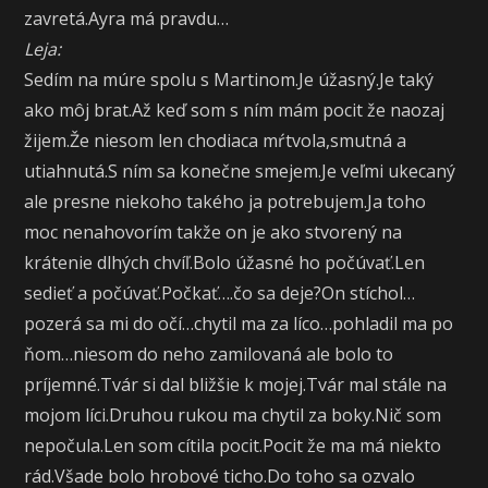
zavretá.Ayra má pravdu…
Leja:
Sedím na múre spolu s Martinom.Je úžasný.Je taký
ako môj brat.Až keď som s ním mám pocit že naozaj
žijem.Že niesom len chodiaca mŕtvola,smutná a
utiahnutá.S ním sa konečne smejem.Je veľmi ukecaný
ale presne niekoho takého ja potrebujem.Ja toho
moc nenahovorím takže on je ako stvorený na
krátenie dlhých chvíľ.Bolo úžasné ho počúvať.Len
sedieť a počúvať.Počkať….čo sa deje?On stíchol…
pozerá sa mi do očí…chytil ma za líco…pohladil ma po
ňom…niesom do neho zamilovaná ale bolo to
príjemné.Tvár si dal bližšie k mojej.Tvár mal stále na
mojom líci.Druhou rukou ma chytil za boky.Nič som
nepočula.Len som cítila pocit.Pocit že ma má niekto
rád.Všade bolo hrobové ticho.Do toho sa ozvalo