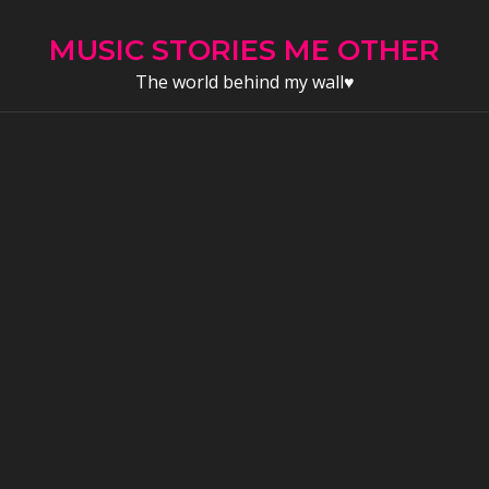
Skip
to
MUSIC STORIES ME OTHER
content
The world behind my wall♥