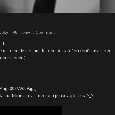
on
stiky
Leave a Comment
Moje
T-T.
štatistiky:Jún
oste mi to nejde nemám do toho dostatočnú chuť a myslím že
 toho nebude:)
la modeling a myslím že ona je naozaj krásna^_^