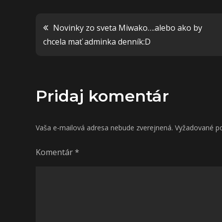
Navigácia
Novinky zo sveta Miwako….alebo ako by
chcela mať adminka denník:D
v
článku
Pridaj komentár
Vaša e-mailová adresa nebude zverejnená.
Vyžadované po
Komentár
*