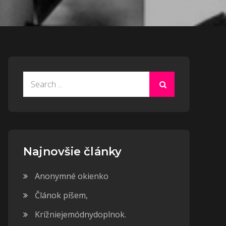
Search
for:
Najnovšie články
Anonymné okienko
Článok píšem,
Krížniejemódnydoplnok.