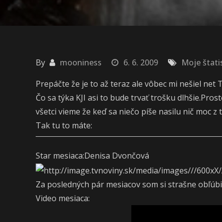
By
mooniness
6. 6. 2009
Moje štati
Prepáčte že je to až teraz ale vôbec mi nešiel net 
Čo sa týka KJI asi to bude trvať trošku dlhšie.Pr
všetci vieme že keď sa niečo píše nasilu nič moc z
Tak tu to máte:
Star mesiaca:Denisa Dvončová
Za posledných pár mesiacov som si strašne obľúbi
Video mesiaca: