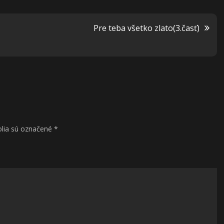
Pre teba všetko zlato(3.časť)
lia sú označené
*