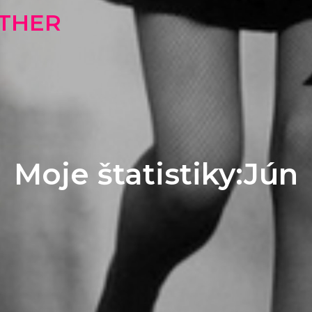
OTHER
Moje štatistiky:Jún