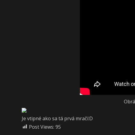
Obrá
Je vtipné ako sa tá prvá mračí:D
Post Views:
95