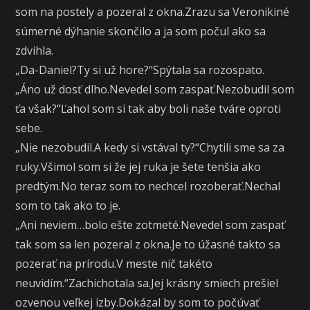
som na postely a pozeral z okna.Zrazu sa Veronikiné
súmerné dýhanie skončilo a ja som počul ako sa
zdvihla.
„Da-Daniel?Ty si už hore?“Spýtala sa rozospato.
„Áno už dosť dlho.Nevedel som zaspať.Nezobudil som
ťa však?“Ľahol som si tak aby boli naše tváre oproti
sebe.
„Nie nezobudil.A kedy si vstával ty?“Chytili sme sa za
ruky.Všimol som si že jej ruka je šete tenšia ako
predtým.No teraz som to nechcel rozoberať.Nechal
som to tak ako to je.
„Ani neviem…bolo ešte zotmeté.Nevedel som zaspať
tak som sa len pozeral z okna.Je to úžasné takto sa
pozerať na prírodu.V meste nič takéto
neuvidím.“Zachichotala sa.Jej krásny smiech prešiel
ozvenou veľkej izby.Dokázal by som to počúvať