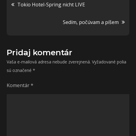
Navigácia
Tokio Hotel-Spring nicht LIVE
v
Sedím, počúvam a píšem
článku
Pridaj komentár
Vaša e-mailová adresa nebude zverejnená.
Vyžadované polia
sú označené
*
Komentár
*