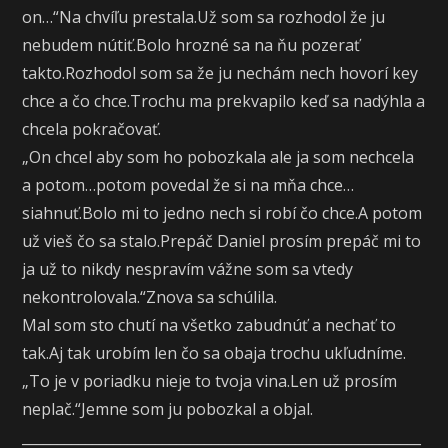
on…“Na chvíľu prestala.Už som sa rozhodol že ju
nebudem nútiť.Bolo hrozné sa na ňu pozerať
takto.Rozhodol som sa že ju nechám nech hovorí key
chce a čo chce.Trochu ma prekvapilo keď sa nadýhla a
chcela pokračovať.
„On chcel aby som ho pobozkala ale ja som nechcela
a potom…potom povedal že si na mňa chce…
siahnuť.Bolo mi to jedno nech si robí čo chce.A potom
už vieš čo sa stalo.Prepáč Daniel prosím prepáč mi to
ja už to nikdy nespravím vážne som sa vtedy
nekontrolovala.“Znova sa schúlila.
Mal som sto chutí na všetko zabudnúť a nechať to
tak.Aj tak urobím len čo sa obaja trochu ukľudníme.
„To je v poriadku nieje to tvoja vina.Len už prosím
neplač.“Jemne som ju pobozkal a objal.
_________________________________________________________