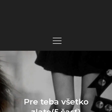
Pre teba všetko
zlato(5.časť)