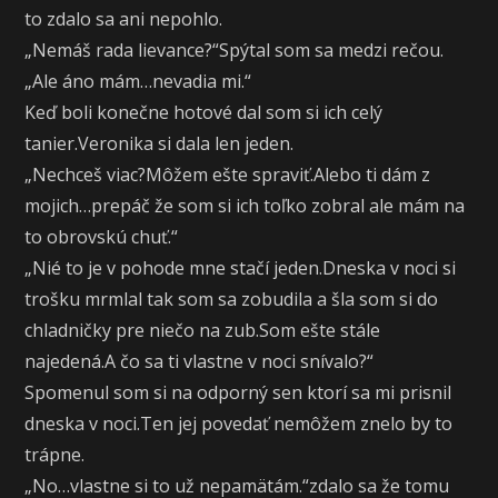
to zdalo sa ani nepohlo.
„Nemáš rada lievance?“Spýtal som sa medzi rečou.
„Ale áno mám…nevadia mi.“
Keď boli konečne hotové dal som si ich celý
tanier.Veronika si dala len jeden.
„Nechceš viac?Môžem ešte spraviť.Alebo ti dám z
mojich…prepáč že som si ich toľko zobral ale mám na
to obrovskú chuť.“
„Nié to je v pohode mne stačí jeden.Dneska v noci si
trošku mrmlal tak som sa zobudila a šla som si do
chladničky pre niečo na zub.Som ešte stále
najedená.A čo sa ti vlastne v noci snívalo?“
Spomenul som si na odporný sen ktorí sa mi prisnil
dneska v noci.Ten jej povedať nemôžem znelo by to
trápne.
„No…vlastne si to už nepamätám.“zdalo sa že tomu