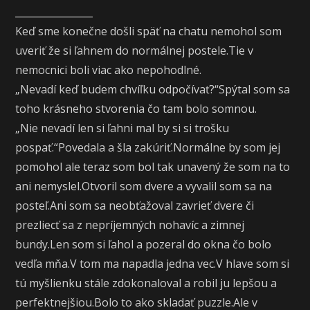
________________
Keď sme konečne došli späť na chatu nemohol som
uveriť že si ľahnem do normálnej postele.Tie v
nemocnici boli viac ako nepohodlné.
„Nevadí keď budem chvíľku odpočívať?“Spýtal som sa
toho krásneho stvorenia čo tam bolo somnou.
„Nie nevadí len si ľahni mal by si si trošku
pospať.“Povedala a šla zakúriť.Normálne by som jej
pomohol ale teraz som bol tak unavený že som na to
ani nemyslel.Otvoril som dvere a vyvalil som sa na
posteľ.Ani som sa neobťažoval zavrieť dvere či
prezliecť sa z nepríjemných nohavíc a zimnej
bundy.Len som si ľahol a pozeral do okna čo bolo
vedľa mňa.V tom ma napadla jedna vec.V hlave som si
tú myšlienku stále zdokonaloval a robil ju lepšou a
perfektnejšiou.Bolo to ako skladať puzzle.Ale v