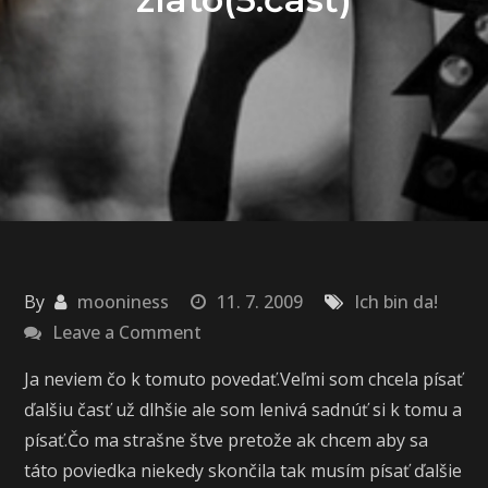
By
mooniness
11. 7. 2009
Ich bin da!
on
Leave a Comment
Pre
Ja neviem čo k tomuto povedať.Veľmi som chcela písať
teba
ďalšiu časť už dlhšie ale som lenivá sadnúť si k tomu a
všetko
písať.Čo ma strašne štve pretože ak chcem aby sa
zlato(5.časť)
táto poviedka niekedy skončila tak musím písať ďalšie