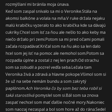
rozmýšlaní mi bránila moja únava.
Keď som zaspal snívalo sa mi o Veronike.Stála na
akomsi balkóne a volala na mňa.V ruke držala nejaku
malú krabičku vyzeralo to ako krabička kde sa dávajú
cukríky.Chcel som ísť za ňou ale nešlo to ako keby ma
niečo držalo pri zemi.Potom sa mi pred očami pomali
začala rozpadávať.Kričal som na ňu ako sa len dalo
hcel som jej ísť na pomoc ale nemohol som.Potom sa
rozpadla úplne a zostal z nej len prach.Od strachu
som sa zobudil a pozrel vedľa seba.Ležala tam
Veronika živá a zdravá a hlavne pokope.Všimol som si
že už na sebe nemám bundu a som zakrytý
paplónom.
Ach Veronika čo by som bez teba robil si
taká starostlivá
pomyslel som si.Bál som sa znova
zaspať nechcel som mať ďalšie nočné mory.Nakoniec
som naozaj nezaspal a bol som hore až do rána.Sedel