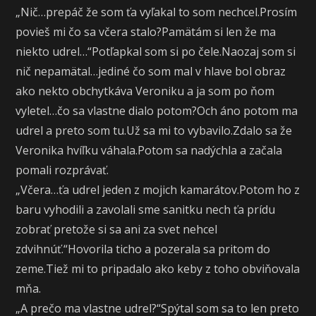
„Nič…prepáč že som ťa vyľakal to som nechcel.Prosím
povieš mi čo sa včera stalo?Pamätám si len že ma
niekto udrel…“Potľapkal som si po čele.Naozaj som si
nič nepamätal…jediné čo som mal v hlave bol obraz
ako nekto obchytkáva Veroniku a ja som po ňom
vyletel…čo sa vlastne dialo potom?Och áno potom ma
udrel a preto som tu.Už sa mi to vybavilo.Zdalo sa že
Veronika hvíľku váhala.Potom sa nadýchla a začala
pomali rozprávať.
„Včera…ťa udrel jeden z mojich kamarátov.Potom ho z
baru vyhodili a zavolali sme sanitku nech ťa prídu
zobrať pretože si sa ani za svet nehcel
zdvihnúť.“Hovorila ticho a pozerala sa pritom do
zeme.Tiež mi to pripadalo ako keby z toho obviňovala
mňa.
„A prečo ma vlastne udrel?“Spýtal som sa to len preto