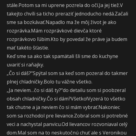
stále.Potom sa mi uprene pozrela do očí.Ja jej tiež.V
takejto chvíli sa ticho preraziť jednoducho nedá.Začali
sme sa bozkávať.Napadlo ma že môj život je ako
rozprávka.Mám rozprávkové dievča ktoré
rozprávkovo ľúbim.Kto by povedal že práve ja budem
mať takéto šťastie.
Keď sme sa ako tak spamätali šli sme do kuchyne
uvariť si raňajky.
„Čo si dáš?“Spýtal som sa keď som pozeral do takmer
plnej chladničky.Bolo tu vážne všetko.
„Ja neviem…čo si dáš ty?“do detailu som si poobzeral
obsah chladničky.Čo si dám?Všetko!Vyzerá to všetko
tak chutne a ja neviem čo si mám vybrať.Nakoniec
som sa rozhodol pre lievance.Zobral som si potrebné
veci a nachystal panvicu.Od lievancov rozvoniaval celý
dom.Mal som na to neskutočnú chuť ale s Veronikou