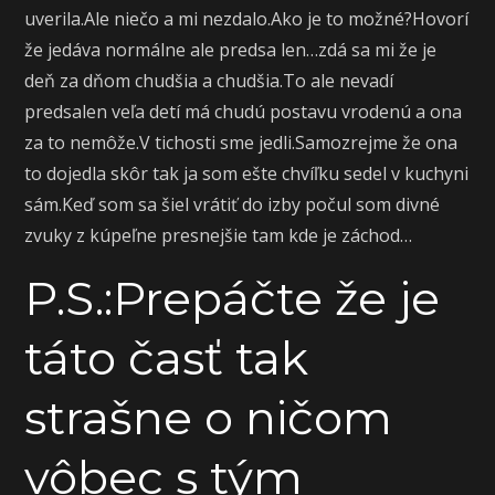
uverila.Ale niečo a mi nezdalo.Ako je to možné?Hovorí
že jedáva normálne ale predsa len…zdá sa mi že je
deň za dňom chudšia a chudšia.To ale nevadí
predsalen veľa detí má chudú postavu vrodenú a ona
za to nemôže.V tichosti sme jedli.Samozrejme že ona
to dojedla skôr tak ja som ešte chvíľku sedel v kuchyni
sám.Keď som sa šiel vrátiť do izby počul som divné
zvuky z kúpeľne presnejšie tam kde je záchod…
P.S.:Prepáčte že je
táto časť tak
strašne o ničom
vôbec s tým