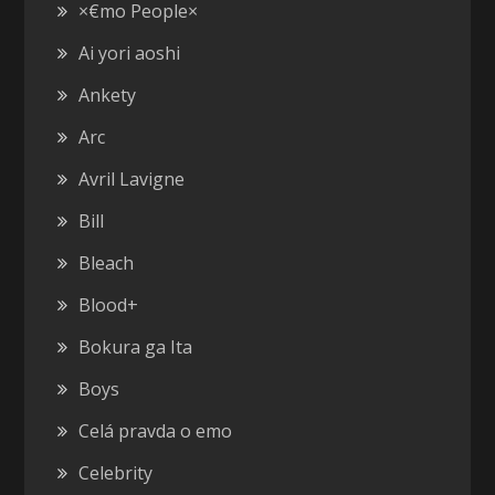
×€mo People×
Ai yori aoshi
Ankety
Arc
Avril Lavigne
Bill
Bleach
Blood+
Bokura ga Ita
Boys
Celá pravda o emo
Celebrity