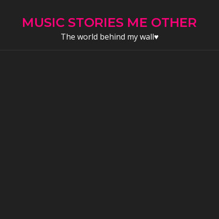
Skip
to
MUSIC STORIES ME OTHER
content
The world behind my wall♥