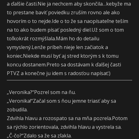
a ďalšie časti.Nie ja nechcem aby skončila…kebyže ma
to prestane baviť poviedku zruším rovno ale ako
hovorím o to nejde.Ide o to že sa naopísateľne teším
na to ako budem písať posledný diel.Už som o tom
toľkokrát rozmýšlala.Mám ho do detailu
vymyslený.Lenže príbeh nieje len začiatok a
koniec.Niekde musí byť aj stred ktorým s k tomu
koncu dostanem.Preto sa dostávam k ďalšej časti
PTVZ a konečne ju idem s radosťou napísať:)
„Veronika?“Pozrel som na ňu.
„Veronika!“Začal som s ňou jemne triasť aby sa
zobudila.
Zdvihla hlavu a rozospato sa na mňa pozrela.Potom
sa rýchlo zorientovala, zdvihla hlavu a vystrela sa.
„Č-čo?“Zdalo sa že sa zľakla.