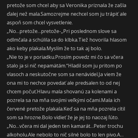
pretože som chcel aby sa Veronika priznala že zašla
ďalej než mala.Samozrejme nechcel som ju trápiť ale
aspoň som chcel vysvetlenie.
„No…pretože…pretože-„Pri poslednom slove sa
odlmčala a schúlila sa do klbka.Tiež hovorila hlasom
ako keby plakala.Myslím že to tak aj bolo.
„Nie to je v poriadku.Prosím povedz mi čo sa včera
stalo ja si nič nepamätám.“Hladil som ju pritom po
vlasoch a neskutočne som sa nenávidel.Ja viem že
ona mi to nechce povedať ale predsalen to od nej
chcem počuť.Hlavu mala shovanú za kolenami a
pozrela sa na mňa svojimi veľkými očami.Mala ich
červené pretože plakala.Keď sa na mňa pozrela cítil
som sa hrozne.Bolo vidieť že je jej to naozaj ľúto.
„No…včera mi dal jeden ten kamarát…Peter trochu
alkoholu.Ale nebolo to nič silné bolo to len pivo.A…