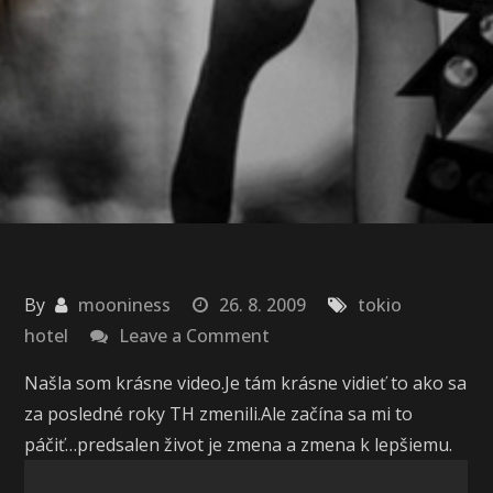
By
mooniness
26. 8. 2009
tokio
on
hotel
Leave a Comment
Gives
Našla som krásne video.Je tám krásne vidieť to ako sa
you
za posledné roky TH zmenili.Ale začína sa mi to
hell
páčiť…predsalen život je zmena a zmena k lepšiemu.