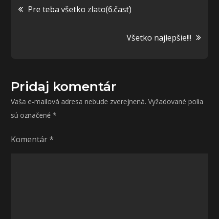
Navigácia
Pre teba všetko zlato(6.časť)
v
Všetko najlepšie!!!
článku
Pridaj komentár
Vaša e-mailová adresa nebude zverejnená.
Vyžadované polia
sú označené
*
Komentár
*