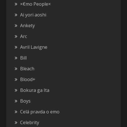
×€mo People×
Ai yori aoshi
Ankety
Arc
Avril Lavigne
Bill
Bleach
Blood+
Bokura ga Ita
Boys
Celá pravda o emo
Celebrity