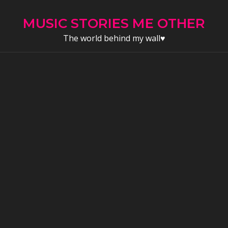
Skip
to
MUSIC STORIES ME OTHER
content
The world behind my wall♥