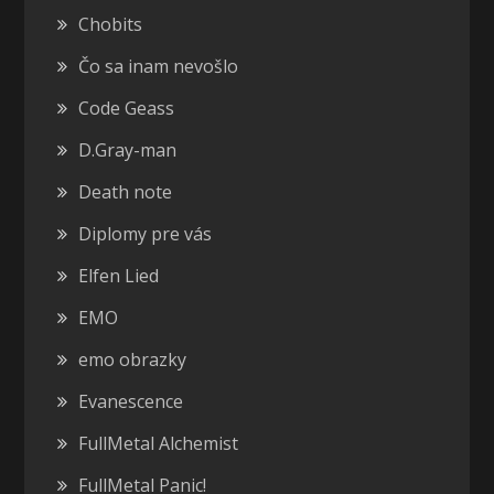
Chobits
Čo sa inam nevošlo
Code Geass
D.Gray-man
Death note
Diplomy pre vás
Elfen Lied
EMO
emo obrazky
Evanescence
FullMetal Alchemist
FullMetal Panic!