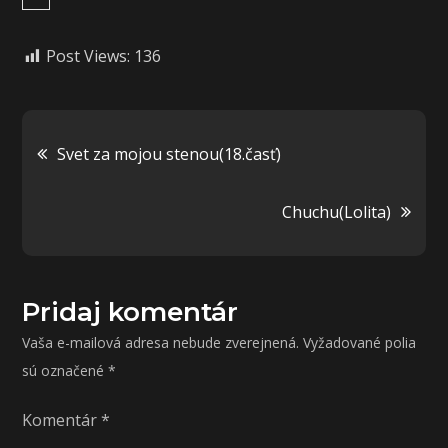
Post Views:
136
Navigácia
Svet za mojou stenou(18.časť)
v
Chuchu(Lolita)
článku
Pridaj komentár
Vaša e-mailová adresa nebude zverejnená.
Vyžadované polia
sú označené
*
Komentár
*