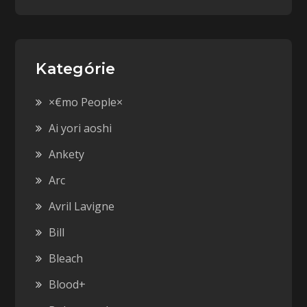
Kategórie
×€mo People×
Ai yori aoshi
Ankety
Arc
Avril Lavigne
Bill
Bleach
Blood+