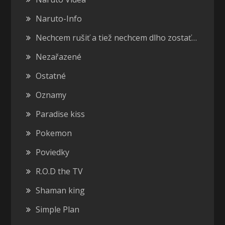
Naruto-Info
Nechcem rušiť a tiež nechcem dlho zostať…
Nezařazené
Ostatné
Oznamy
Paradise kiss
Pokemon
Poviedky
R.O.D the TV
Shaman king
Simple Plan