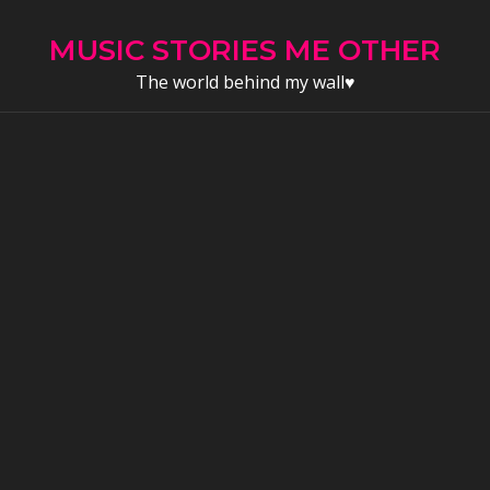
Skip
to
MUSIC STORIES ME OTHER
content
The world behind my wall♥