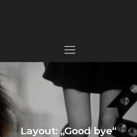
Layout: „Good bye“