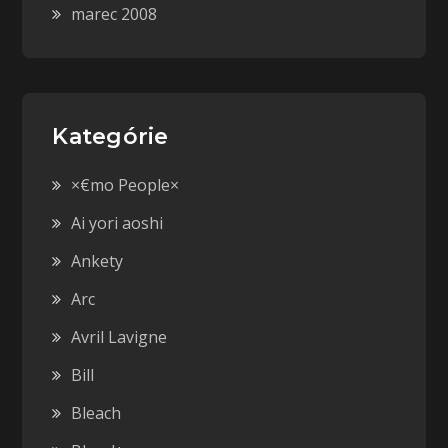
marec 2008
Kategórie
×€mo People×
Ai yori aoshi
Ankety
Arc
Avril Lavigne
Bill
Bleach