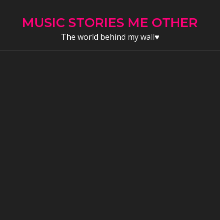
Skip
to
MUSIC STORIES ME OTHER
content
The world behind my wall♥