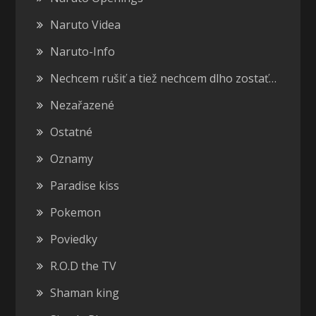
Naruto Videa
Naruto-Info
Nechcem rušiť a tiež nechcem dlho zostať…
Nezařazené
Ostatné
Oznamy
Paradise kiss
Pokemon
Poviedky
R.O.D the TV
Shaman king