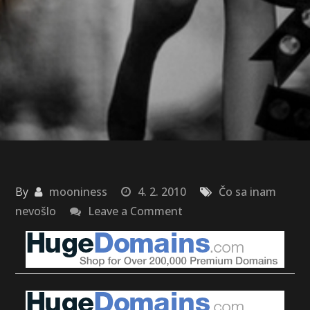
By
mooniness
4. 2. 2010
Čo sa inam
on
nevošlo
Leave a Comment
Twilight
Garden