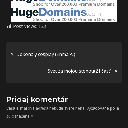
Post Views:
133
Navigácia
Dokonalý cosplay (Enma Ai)
v
Svet za mojou stenou(21.časť)
článku
Pridaj komentár
Vaša e-mailová adresa nebude zverejnená.
Vyžadované polia
sú označené
*