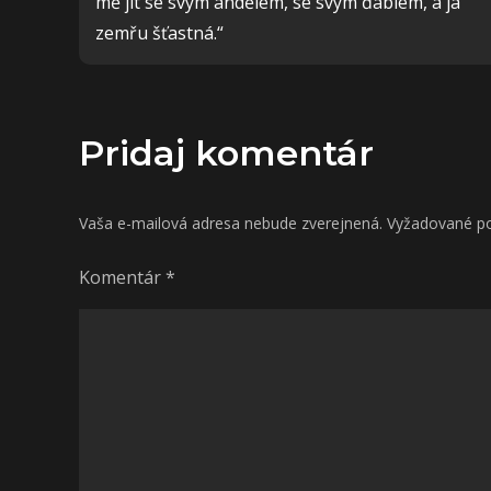
v
mě jít se svým andělem, se svým ďáblem, a já
zemřu šťastná.“
článku
Pridaj komentár
Vaša e-mailová adresa nebude zverejnená.
Vyžadované po
Komentár
*