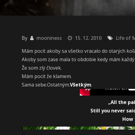
By
mooniness
15. 12. 2010
Life of 
Mám pocit akoby sa všetko vracalo do starých koľaj
Akoby som zase mala to obdobie kedy mám každý 
Že som zlý človek.
Mám pocit že klamem.
Sama sebe.Ostatným.
Všetkým
.
„All the pai
Still you never s
How f