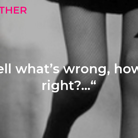
OTHER
tell what’s wrong, ho
right?…“