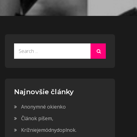
Search
for:
Najnovšie články
Anonymné okienko
Článok píšem,
Krížniejemódnydoplnok.