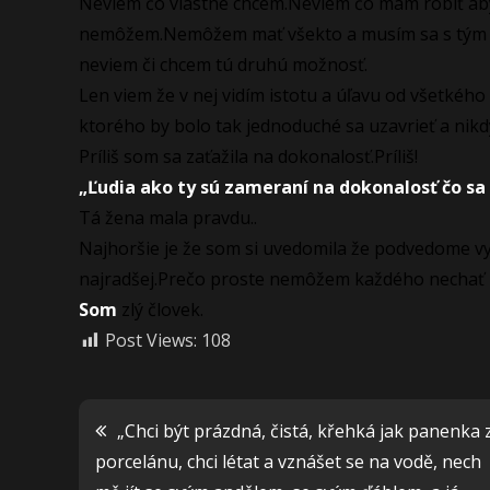
Neviem čo vlastne chcem.Neviem čo mám robiť aby
nemôžem.Nemôžem mať všekto a musím sa s tým zmi
neviem či chcem tú druhú možnosť.
Len viem že v nej vidím istotu a úľavu od všetkého
ktorého by bolo tak jednoduché sa uzavrieť a nikdy
Príliš som sa zaťažila na dokonalosť.Príliš!
„Ľudia ako ty sú zameraní na dokonalosť čo sa 
Tá žena mala pravdu..
Najhoršie je že som si uvedomila že podvedome v
najradšej.Prečo proste nemôžem každého nechať n
Som
zlý človek.
Post Views:
108
Navigácia
„Chci být prázdná, čistá, křehká jak panenka 
porcelánu, chci létat a vznášet se na vodě, nech