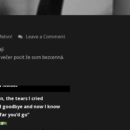
on
Melon!
Leave a Comment
„If
í.
you
večer pocit že som bezcenná.
don’t
tell
what’s
wrong,
how
n, the tears I cried
can
aid goodbye and now I know
I
ar you’d go“
make
it