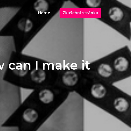
Home
Zkušební stránka
w can I make it