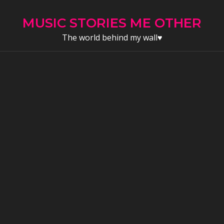
Skip
to
MUSIC STORIES ME OTHER
content
The world behind my wall♥