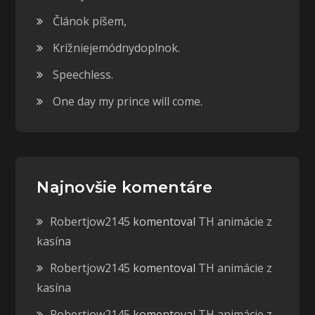
Článok píšem,
Krížniejemódnydoplnok.
Speechless.
One day my prince will come.
Najnovšie komentáre
Robertjow2145
komentoval
TH animácie z
kasína
Robertjow2145
komentoval
TH animácie z
kasína
Robertjow2145
komentoval
TH animácie z