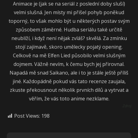
Animace je (jak se na seriál z poslední doby sluší)
velmi slušná. Jen místy mi přišel pohyb poněkud
toporný, to však mohlo být u některých postav svým
způsobem záměrné. Hudba seriálu také určitě
neublíží, i když není nějak zvláš? skvělá. Za zmínku
stojí zajímavě, skoro umělecky pojatý opening.
Celkově na mě Elfen Lied působilo velmi slušným
dojmem. Vážně nevím, k čemu bych jej přirovnal.
Napadá mě snad Saikano, ale i to je stále ještě příliš
jiné. Každopádně pokud vás tato recenze zaujala,
zkuste překousnout několik prvních dílů a vytrvat a
věřím, že vás toto anime nezklame.
Zdroj
Post Views:
198