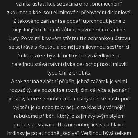
vzniká ústav, kde se začíná ono „onemocnění“
zkoumat a kde jsou eliminováni přebyteční dicloniové.
Z takového zařízení se podaří uprchnout jedné z
nejsilnějších dicloniů vůbec, hlavní hrdince anime
Lucy. Po velmi krvavém střetnutí s ochrankou ústavu
se setkává s Koutou a do něj zamilovanou sestřenicí
Yukou, ale z bývalé nelítostné vražedkyně se
najednou stává naivní dívka bez schopnosti mluvit
typu Chii z Chobits.
A tak začíná zvláštní příběh, jehož začátek je velmi
rozpačitý, ale později se rozvíjí čím dál více a jednání
postav, které se mohlo zdát nesmyslné, se postupně
vyjasňuje (a nebo taky ne). Je to klasický vážnější
rabukome příběh, který je zajímavý svým stylem
práce s postavami. Hlavní souboj lidstva a hlavní
hrdinky je pojat hodně „šedivě“. Většinou bývá celkem