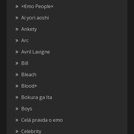
×€mo People×
Ai yori aoshi
Ankety
Arc
Avril Lavigne
Bill
Bleach
Blood+
Bokura ga Ita
Boys
Celá pravda o emo
Celebrity