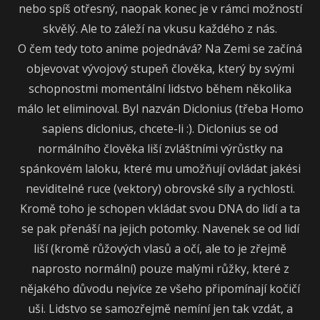
nebo spíš otřesný, naopak konec je v rámci možností
skvělý. Ale to záleží na vkusu každého z nás.
O čem tedy toto anime pojednává? Na Zemi se začíná
objevovat vývojový stupeň člověka, který by svými
schopnostmi momentální lidstvo během několika
málo let eliminoval. Byl nazván Diclonius (třeba Homo
sapiens diclonius, chcete-li :). Diclonius se od
normálního člověka liší zvláštními výrůstky na
spánkovém laloku, které mu umožňují ovládat jakési
neviditelné ruce (vektory) obrovské síly a rychlosti.
Kromě toho je schopen vkládat svou DNA do lidí a ta
se pak přenáší na jejich potomky. Navenek se od lidí
liší (kromě růžových vlasů a očí, ale to je zřejmě
naprosto normální) pouze malými růžky, které z
nějakého důvodu nejvíce ze všeho připomínají kočičí
uši. Lidstvo se samozřejmě nemíní jen tak vzdát, a