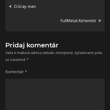
Navigácia
D.Gray-man
v
FullMetal Alchemist
článku
Pridaj komentár
Vaša e-mailová adresa nebude zverejnená.
Vyžadované polia
sú označené
*
Komentár
*