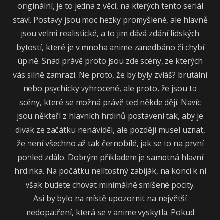
originální, je to jedna z věcí, na kterých tento seriál
staví. Postavy jsou moc hezky promyšlené, ale hlavně
jsou velmi realistické, a to jim dává zdání lidských
bytostí, které je v mnoha anime zanedbáno či chybí
úplně. Snad právě proto jsou zde scény, ze kterých
vás silně zamrazí. Ne proto, že by byly zvláš? brutální
nebo psychicky vyhrocené, ale proto, že jsou to
scény, které se možná právě teď někde dějí. Navíc
jsou někteří z hlavních hrdinů postavení tak, aby je
divák ze začátku nenáviděl, ale později musel uznat,
že není všechno až tak černobílé, jak se to na první
pohled zdálo. Dobrým příkladem je samotná hlavní
hrdinka. Na počátku nelítostný zabiják, na konci k ní
však budete chovat minimálně smíšené pocity.
Asi by bylo na místě upozornit na největší
nedopatření, která se v anime vyskytla. Pokud