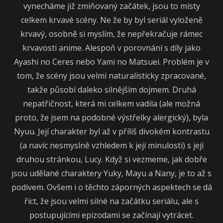
vynecháme již zmiňovaný začátek, jsou to místy
celkem krvavé scény. Ne že by byl seriál vyloženě
krvavý, osobně si myslím, že nepřekračuje rámec
krvavosti anime. Alespoň v porovnání s díly jako
Ayashi no Ceres nebo Yami no Matsuei. Problém je v
tom, že scény jsou velmi naturalisticky zpracované,
takže působí daleko silnějším dojmem. Druhá
nepatřičnost, která mi celkem vadila (ale možná
proto, že jsem na podobné výstřelky alergický), byla
Nyuu. Její charakter byl až v příliš divokém kontrastu
(a navíc nesmyslně vzhledem k její minulosti) s její
druhou stránkou, Lucy. Když si vezmeme, jak dobře
jsou udělané charaktery Yuky, Mayu a Nany, je to až s
podivem. Ovšem i o těchto záporných aspektech se dá
říct, že jsou velmi silné na začátku seriálu, ale s
postupujícími epizodami se začínají vytrácet.