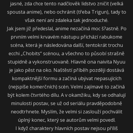
jasné, zda chce tento nadčlověk lidstvo zničit (velká
spousta anime), nebo ochránit (třeba Trigun), tady to
však není ani zdaleka tak jednoduché.
Jak jsem již předeslal, anime nezačíná moc š?astně. Po
prvním velmi krvavém nástupu přichází rabukome
scéna, která je následována další, tentokrát trochu
ecchi „Chobits“ scénou, a všechno to působí strašně
stupidně a vykonstruovaně. Hlavně ona naivita Nyuu
je jako pěst na oko. Naštěstí příběh později dostává
kompaktnější formu a začíná ubývat nepasujících
(nejspíše komerčních) scén. Velmi zajímavé to začíná
být kolem čtvrtého dílu. A v okamžiku, kdy se odhalují
minulosti postav, se už od seriálu pravděpodobně
neodtrhnete. Myslím, že velmi si zaslouží pochválit
úplný konec, který se autorům velmi povedl.
I když charaktery hlavních postav nejsou příliš