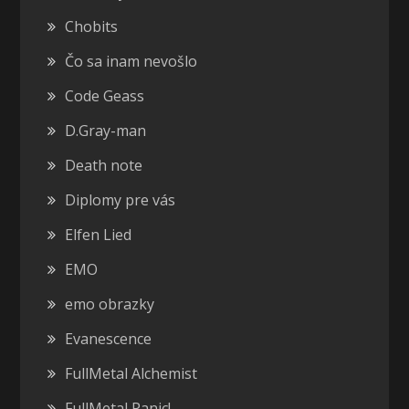
Chobits
Čo sa inam nevošlo
Code Geass
D.Gray-man
Death note
Diplomy pre vás
Elfen Lied
EMO
emo obrazky
Evanescence
FullMetal Alchemist
FullMetal Panic!