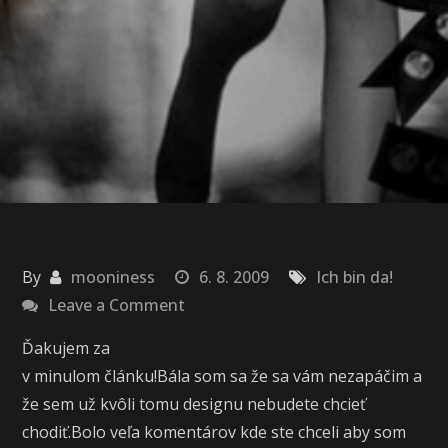
By
mooniness
6. 8. 2009
Ich bin da!
on
Leave a Comment
Som
Ďakujem za
strašne
v minulom článku!Bála som sa že sa vám nezapáčim a
šťastná!
že sem už kvôli tomu designu nebudete chcieť
chodiť.Bolo veľa komentárov kde ste chceli aby som