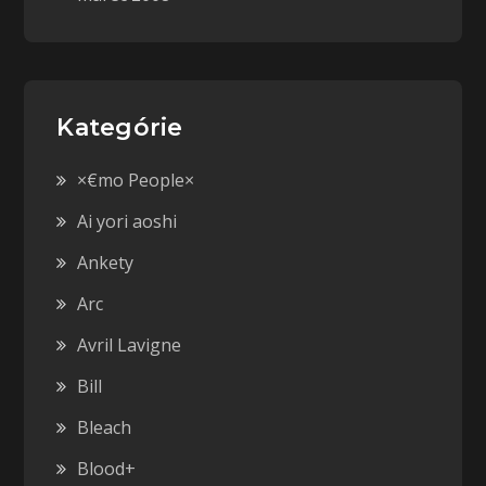
Kategórie
×€mo People×
Ai yori aoshi
Ankety
Arc
Avril Lavigne
Bill
Bleach
Blood+