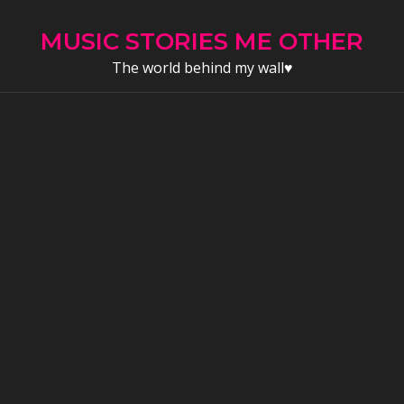
Skip
to
MUSIC STORIES ME OTHER
content
The world behind my wall♥