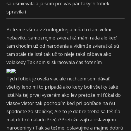
sa usmievala a ja som pre vás pár takých fotiek
spravila:)
Boli sme všera v Zoologickej a mňa to tam veľmi
nebavilo…samozrejme zvieratká mám rada ale keď
tam chodím už od narodenia a vidím že zvieratká sú
tam stále tie isté tak už to nieje taká zábava ako
voľakedy.Tak som si skracovala čas fotením.
Tých fotiek je oveľa viac ale nechcem sem dávať
všetky lebo mi to pripadá ako keby boli všetky také
isté.Na tej prvej vyzerám ako lev pretože mi fúkal do
vlasov vietor tak pochopím keď pri pohľade na ňu
spadnete zo stoličky:).Ale to je dobre treba sa tešiť a
mať dobrú náladu.Prečo?Pretože zajtra oslavujem
narodeniny:) Tak sa tešme, oslavujme a majme dobrú