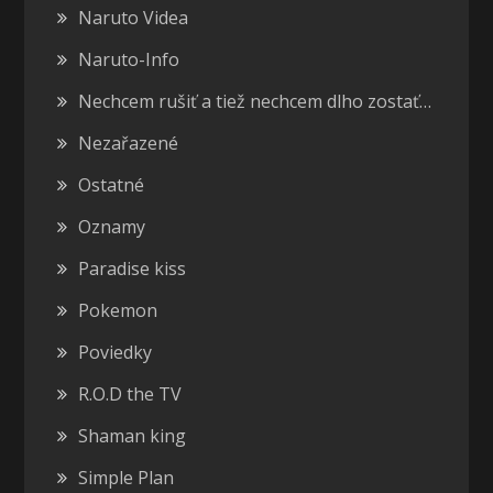
Naruto Videa
Naruto-Info
Nechcem rušiť a tiež nechcem dlho zostať…
Nezařazené
Ostatné
Oznamy
Paradise kiss
Pokemon
Poviedky
R.O.D the TV
Shaman king
Simple Plan