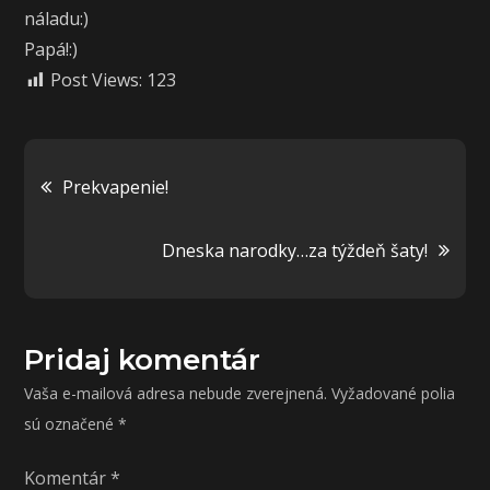
náladu:)
Papá!:)
Post Views:
123
Navigácia
Prekvapenie!
v
Dneska narodky…za týždeň šaty!
článku
Pridaj komentár
Vaša e-mailová adresa nebude zverejnená.
Vyžadované polia
sú označené
*
Komentár
*