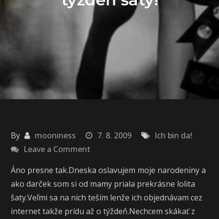
By
mooniness
7. 8. 2009
Ich bin da!
on
Leave a Comment
Dneska
Áno presne tak.Dneska oslavujem moje narodeniny a
narodky…
ako darček som si od mamy priala prekrásne lolita
za
šaty.Veľmi sa na nich teším lenže ich objednávam cez
týždeň
internet takže prídu až o týždeň.Nechcem skákať z
šaty!