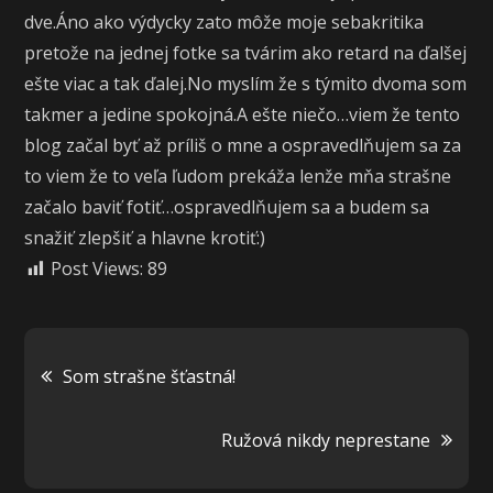
dve.Áno ako výdycky zato môže moje sebakritika
pretože na jednej fotke sa tvárim ako retard na ďalšej
ešte viac a tak ďalej.No myslím že s týmito dvoma som
takmer a jedine spokojná.A ešte niečo…viem že tento
blog začal byť až príliš o mne a ospravedlňujem sa za
to viem že to veľa ľudom prekáža lenže mňa strašne
začalo baviť fotiť…ospravedlňujem sa a budem sa
snažiť zlepšiť a hlavne krotiť:)
Post Views:
89
Navigácia
Som strašne šťastná!
v
Ružová nikdy neprestane
článku