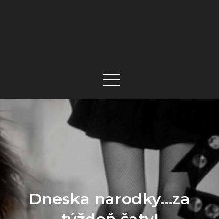
Dneska narodky…za
týždeň šaty!