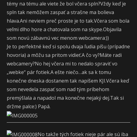
témy na tému ale viete že bol včera spln?Vždy keď je
spln tak nemôžem zaspať a strašne ma bolieva
hlava.Ani neviem preč proste je to tak.Včera som bola
veľmi dlho hore a chatovala som na skype.Objavila
som novú zábavnú vec menom webcamera:))
Je to perfektné keď si spolu dvaja ľudia píšu (prípadne
hovoria) a môžu sa pritom vidieť.A čo vy?Máte radi
webcamery?No hej včera mi to nedalo spraviť vo
„webke“ pár fotiek.A ešte niečo…ak sa k tomu
konečne dneska dostanem tak napíšem KJI.Včera keď
som nevedela zaspať som nad tým príbehom
premýšlala a napadol ma konečne nejaký dej.Tak si
držme palce:) Papá.
No takže tých fotiek nieje pár ale sú iba