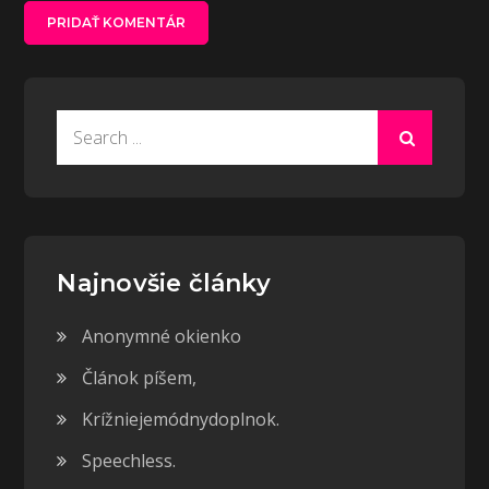
Search
for:
Najnovšie články
Anonymné okienko
Článok píšem,
Krížniejemódnydoplnok.
Speechless.