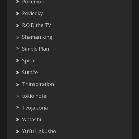
Pokemon
Poviedky
R.O.D the TV
Shaman king
Simple Plan
Spiral
Súťaže
Thinspiration
tokio hotel
Tvoja zóna
Watashi
YuYu Hakusho