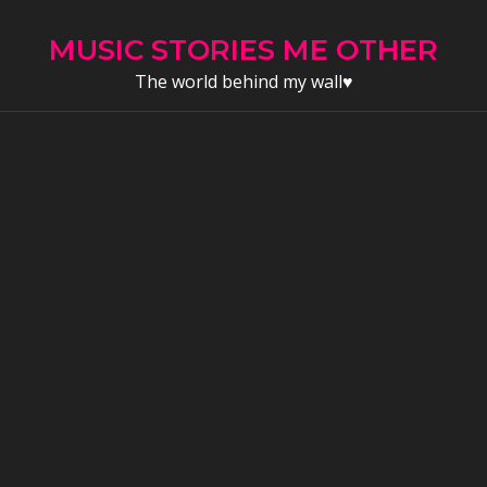
Skip
to
MUSIC STORIES ME OTHER
content
The world behind my wall♥