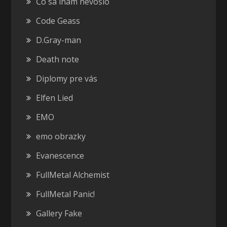
Čo sa inam nevošlo
Code Geass
D.Gray-man
Death note
Diplomy pre vás
Elfen Lied
EMO
emo obrazky
Evanescence
FullMetal Alchemist
FullMetal Panic!
Gallery Fake