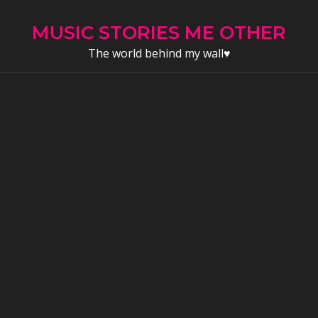
Skip
to
MUSIC STORIES ME OTHER
content
The world behind my wall♥