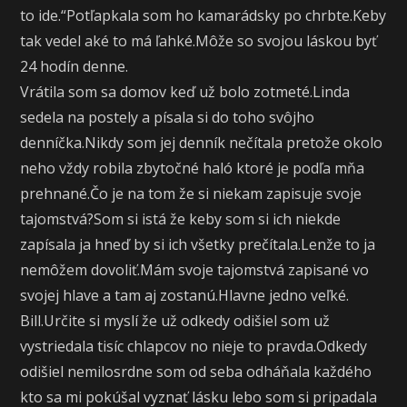
to ide.“Potľapkala som ho kamarádsky po chrbte.Keby
tak vedel aké to má ľahké.Môže so svojou láskou byť
24 hodín denne.
Vrátila som sa domov keď už bolo zotmeté.Linda
sedela na postely a písala si do toho svôjho
denníčka.Nikdy som jej denník nečítala pretože okolo
neho vždy robila zbytočné haló ktoré je podľa mňa
prehnané.Čo je na tom že si niekam zapisuje svoje
tajomstvá?Som si istá že keby som si ich niekde
zapísala ja hneď by si ich všetky prečítala.Lenže to ja
nemôžem dovoliť.Mám svoje tajomstvá zapisané vo
svojej hlave a tam aj zostanú.Hlavne jedno veľké.
Bill.Určite si myslí že už odkedy odišiel som už
vystriedala tisíc chlapcov no nieje to pravda.Odkedy
odišiel nemilosrdne som od seba odháňala každého
kto sa mi pokúšal vyznať lásku lebo som si pripadala