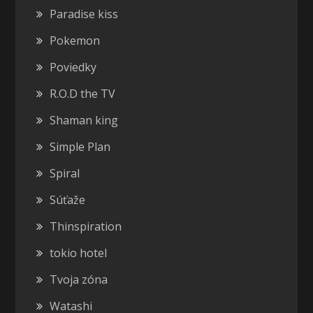
Paradise kiss
Pokemon
Poviedky
R.O.D the TV
Shaman king
Simple Plan
Spiral
Súťaže
Thinspiration
tokio hotel
Tvoja zóna
Watashi