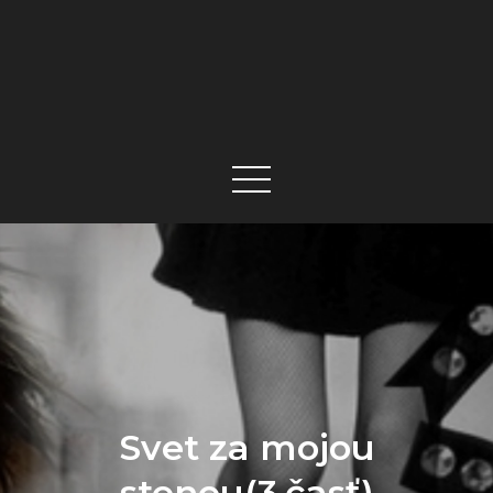
Svet za mojou
stenou(3.časť)