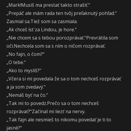
„Mark!Musíš ma prestať takto strašiť.“
„Prepáč ale mám rada ten tvôj preľaknutý pohľad.“
Zasmial sa.Tiež som sa zasmiala.
„Ak chceš ísť za Lindou, je hore.“
„Nie chcem sa s tebou porozprávať.“Prevrátila som
oči.Nechcela som sa s ním o ničom rozprávať.
„No fajn, o čom?“
„O tebe.“
„Ako to myslíš?“
„Včera si mi povedala že sa o tom nechceš rozprávať
a ja som zvedavý.“
„Nemáš byť na čo.“
„Tak mi to povedz.Prečo sa o tom nechceš
rozprávať?“Začínal mi liezť na nervy.
„Tak fajn ale nesmieš to nikomu povedať je ti to
jasné?“