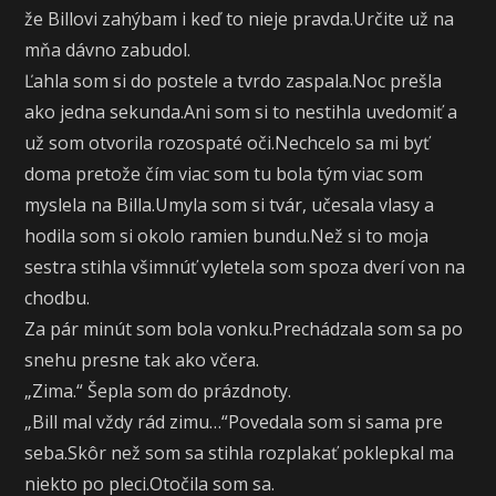
že Billovi zahýbam i keď to nieje pravda.Určite už na
mňa dávno zabudol.
Ľahla som si do postele a tvrdo zaspala.Noc prešla
ako jedna sekunda.Ani som si to nestihla uvedomiť a
už som otvorila rozospaté oči.Nechcelo sa mi byť
doma pretože čím viac som tu bola tým viac som
myslela na Billa.Umyla som si tvár, učesala vlasy a
hodila som si okolo ramien bundu.Než si to moja
sestra stihla všimnúť vyletela som spoza dverí von na
chodbu.
Za pár minút som bola vonku.Prechádzala som sa po
snehu presne tak ako včera.
„Zima.“ Šepla som do prázdnoty.
„Bill mal vždy rád zimu…“Povedala som si sama pre
seba.Skôr než som sa stihla rozplakať poklepkal ma
niekto po pleci.Otočila som sa.