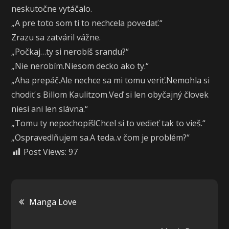
neskutočne vytáčalo.
„A pre toto som ti to nechcela povedať.“
Zrazu sa zatváril vážne.
„Počkaj…ty si nerobíš srandu?“
„Nie nerobím.Niesom decko ako ty.“
„Aha prepáč.Ale nechce sa mi tomu veriť.Nemohla si
chodiť s Billom Kaulitzom.Veď si len obyčajný človek
niesi ani len slávna.“
„Tomu ty nepochopíš!Chcel si to vedieť tak to vieš.“
„Ospravedlňujem sa.A teda..v čom je problém?“
Post Views:
97
Navigácia
Manga Love
v