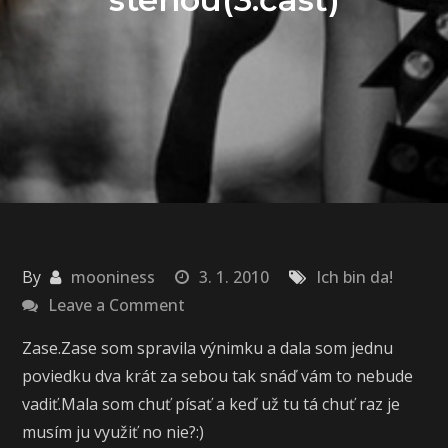
By
mooniness
3. 1. 2010
Ich bin da!
on
Leave a Comment
Svet
Zase.Zase som spravila výnimku a dala som jednu
za
poviedku dva krát za sebou tak snáď vám to nebude
mojou
vadiť.Mala som chuť písať a keď už tu tá chuť raz je
stenou(3.časť)
musím ju využiť no nie?:)