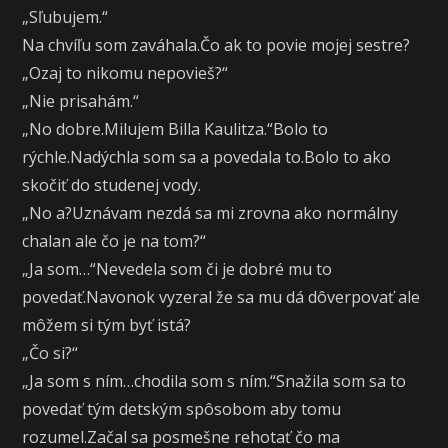
„Sľubujem.“
Na chvíľu som zaváhala.Čo ak to povie mojej sestre?
„Ozaj to nikomu nepovieš?“
„Nie prisahám.“
„No dobre.Milujem Billa Kaulitza.“Bolo to
rýchle.Nadýchla som sa a povedala to.Bolo to ako
skočiť do studenej vody.
„No a?Uznávam nezdá sa mi zrovna ako normálny
chalan ale čo je na tom?“
„Ja som…“Nevedela som či je dobré mu to
povedať.Navonok vyzeral že sa mu dá dôverpovať ale
môžem si tým byť istá?
„Čo si?“
„Ja som s ním…chodila som s ním.“Snažila som sa to
povedať tým detským spôsobom aby tomu
rozumel.Začal sa posmešne rehotať čo ma