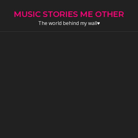
Skip
to
MUSIC STORIES ME OTHER
content
The world behind my wall♥