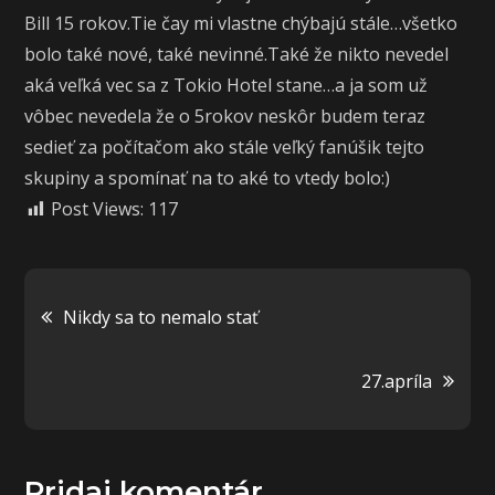
Bill 15 rokov.Tie čay mi vlastne chýbajú stále…všetko
bolo také nové, také nevinné.Také že nikto nevedel
aká veľká vec sa z Tokio Hotel stane…a ja som už
vôbec nevedela že o 5rokov neskôr budem teraz
sedieť za počítačom ako stále veľký fanúšik tejto
skupiny a spomínať na to aké to vtedy bolo:)
Post Views:
117
Navigácia
Nikdy sa to nemalo stať
v
27.apríla
článku
Pridaj komentár