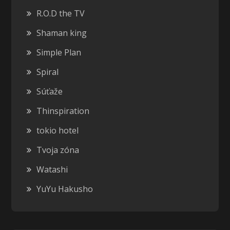
R.O.D the TV
Shaman king
Simple Plan
Spiral
Súťaže
Thinspiration
tokio hotel
Tvoja zóna
Watashi
YuYu Hakusho