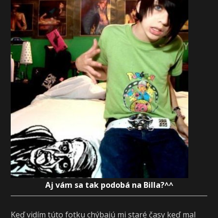
Aj vám sa tak podobá na Billa?^^
Keď vidím túto fotku chýbajú mi staré časy keď mal