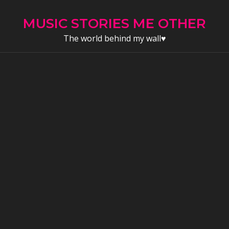
Skip
to
MUSIC STORIES ME OTHER
content
The world behind my wall♥