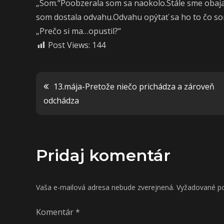
„Som.“Poobzerala som sa naokolo.Stále sme obaja 
som dostala odvahu.Odvahu opýtať sa ho to čo som
„Prečo si ma…opustil?“
Post Views:
144
Navigácia
13.mája-Pretože niečo prichádza a zároveň
odchádza
v
článku
Pridaj komentár
Vaša e-mailová adresa nebude zverejnená.
Vyžadované po
Komentár
*