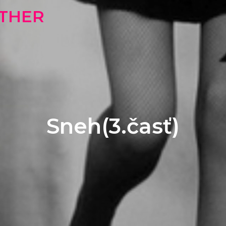
OTHER
Sneh(3.časť)