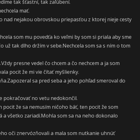
díme tak šťastní, tak zaľúbení.
nechcela mať.
 nad nejakou obrovskou priepasťou z ktorej nieje cesty
hcela som mu povedťa ko veľmi by som si priala aby sme
o už tak dlho držím v sebe.Nechcela som sa s ním o tom
.Vždy presne vedel čo chcem a čo nechcem a ja som
a pocit že mi vie čítať myšlienky.
mňa.Zapozeral sa pred seba a jeho pohľad smeroval do
te pokračovať no vetu nedokončil.
n pocit že sa nemusím ničoho báť, ten pocit že som
rá a všetko zariadí.Mohla som sa na neho dokonalo
jeho oči znervózňovali a mala som nutkanie uhnúť