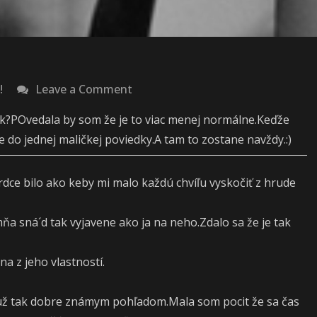
on
!
Leave a Comment
Sneh(3.časť)
ak?POvedala by som že je to viac menej normálne.Keďže
 do jednej maličkej poviedky.A tam to zostane navždy.:)
dce bilo ako keby mi malo každú chvíľu vyskočiť z hrude
ňa sná´d tak vyjavene ako ja na neho.Zdalo sa že je tak
a z jeho vlastností.
 už tak dobre známym pohľadom.Mala som pocit že sa čas