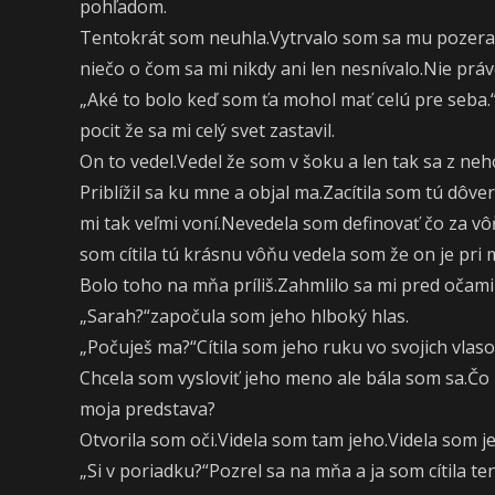
pohľadom.
Tentokrát som neuhla.Vytrvalo som sa mu pozerala
niečo o čom sa mi nikdy ani len nesnívalo.Nie prá
„Aké to bolo keď som ťa mohol mať celú pre seba.
pocit že sa mi celý svet zastavil.
On to vedel.Vedel že som v šoku a len tak sa z n
Priblížil sa ku mne a objal ma.Zacítila som tú dô
mi tak veľmi voní.Nevedela som definovať čo za vôň
som cítila tú krásnu vôňu vedela som že on je pri 
Bolo toho na mňa príliš.Zahmlilo sa mi pred očami
„Sarah?“započula som jeho hlboký hlas.
„Počuješ ma?“Cítila som jeho ruku vo svojich vlas
Chcela som vysloviť jeho meno ale bála som sa.Čo 
moja predstava?
Otvorila som oči.Videla som tam jeho.Videla som je
„Si v poriadku?“Pozrel sa na mňa a ja som cítila te