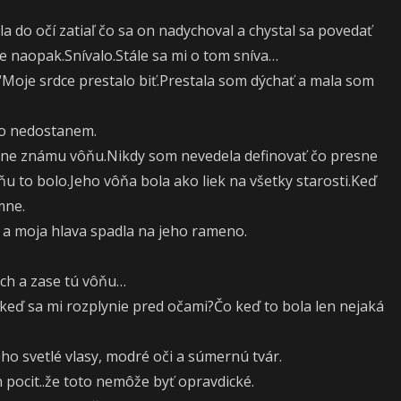
 do očí zatiaľ čo sa on nadychoval a chystal sa povedať
ve naopak.Snívalo.Stále sa mi o tom sníva…
“Moje srdce prestalo biť.Prestala som dýchať a mala som
eho nedostanem.
verne známu vôňu.Nikdy som nevedela definovať čo presne
u to bolo.Jeho vôňa bola ako liek na všetky starosti.Keď
mne.
 a moja hlava spadla na jeho rameno.
och a zase tú vôňu…
keď sa mi rozplynie pred očami?Čo keď to bola len nejaká
ho svetlé vlasy, modré oči a súmernú tvár.
n pocit..že toto nemôže byť opravdické.