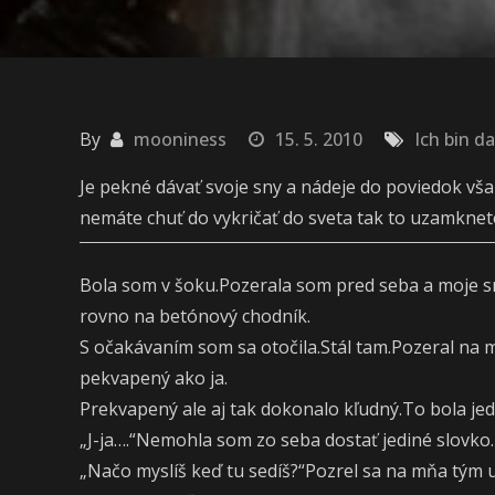
By
mooniness
15. 5. 2010
Ich bin da
Je pekné dávať svoje sny a nádeje do poviedok vš
nemáte chuť do vykričať do sveta tak to uzamknete
Bola som v šoku.Pozerala som pred seba a moje sr
rovno na betónový chodník.
S očakávaním som sa otočila.Stál tam.Pozeral na m
pekvapený ako ja.
Prekvapený ale aj tak dokonalo kľudný.To bola jedn
„J-ja….“Nemohla som zo seba dostať jediné slovko.
„Načo myslíš keď tu sedíš?“Pozrel sa na mňa tým