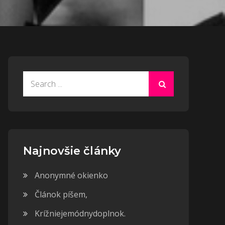
Search
for:
Najnovšie články
Anonymné okienko
Článok píšem,
Krížniejemódnydoplnok.