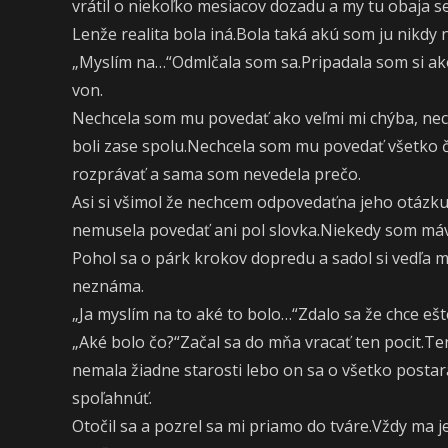
vrátil o niekoľko mesiacov dozadu a my tu obaja se
Lenže realita bola iná.Bola taká akú som ju nikdy 
„Myslím na…“Odmlčala som sa.Pripadala som si ako
von.
Nechcela som mu povedať ako veľmi mi chýba, nec
boli zase spolu.Nechcela som mu povedať všetko č
rozprávať a sama som nevedela prečo.
Asi si všimol že nechcem odpovedaťna jeho otázku
nemusela povedať ani pol slovka.Niekedy som mával
Pohol sa o párk krokov dopredu a sadol si vedľa 
neznáma.
„Ja myslím na to aké to bolo…“Zdalo sa že chce eš
„Aké bolo čo?“Začal sa do mňa vracať ten pocit.Te
nemala žiadne starosti lebo on sa o všetko posta
spoľahnúť.
Otočil sa a pozrel sa mi priamo do tváre.Vždy ma 